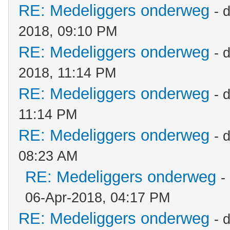
RE: Medeliggers onderweg
- 
2018, 09:10 PM
RE: Medeliggers onderweg
- 
2018, 11:14 PM
RE: Medeliggers onderweg
- 
11:14 PM
RE: Medeliggers onderweg
- 
08:23 AM
RE: Medeliggers onderweg
-
06-Apr-2018, 04:17 PM
RE: Medeliggers onderweg
- 