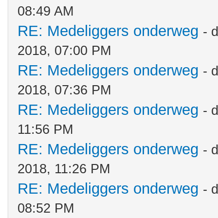
08:49 AM
RE: Medeliggers onderweg
- 
2018, 07:00 PM
RE: Medeliggers onderweg
- 
2018, 07:36 PM
RE: Medeliggers onderweg
- 
11:56 PM
RE: Medeliggers onderweg
- 
2018, 11:26 PM
RE: Medeliggers onderweg
- 
08:52 PM