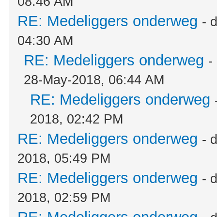
08:46 AM
RE: Medeliggers onderweg
- 
04:30 AM
RE: Medeliggers onderweg
-
28-May-2018, 06:44 AM
RE: Medeliggers onderweg
2018, 02:42 PM
RE: Medeliggers onderweg
- 
2018, 05:49 PM
RE: Medeliggers onderweg
- 
2018, 02:59 PM