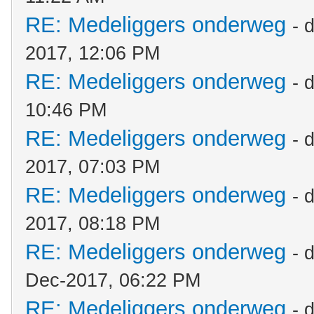
RE: Medeliggers onderweg
- 
2017, 12:06 PM
RE: Medeliggers onderweg
- 
10:46 PM
RE: Medeliggers onderweg
- 
2017, 07:03 PM
RE: Medeliggers onderweg
- 
2017, 08:18 PM
RE: Medeliggers onderweg
- 
Dec-2017, 06:22 PM
RE: Medeliggers onderweg
- 