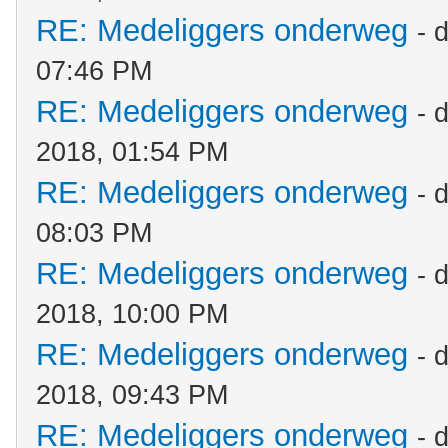
RE: Medeliggers onderweg
- 
07:46 PM
RE: Medeliggers onderweg
- 
2018, 01:54 PM
RE: Medeliggers onderweg
- 
08:03 PM
RE: Medeliggers onderweg
- 
2018, 10:00 PM
RE: Medeliggers onderweg
- 
2018, 09:43 PM
RE: Medeliggers onderweg
- 