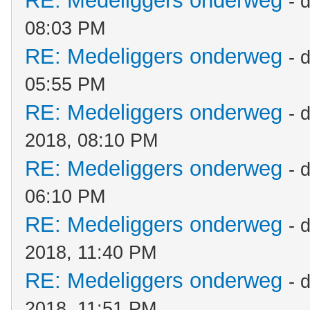
RE: Medeliggers onderweg
- 
08:03 PM
RE: Medeliggers onderweg
- 
05:55 PM
RE: Medeliggers onderweg
- 
2018, 08:10 PM
RE: Medeliggers onderweg
- 
06:10 PM
RE: Medeliggers onderweg
- 
2018, 11:40 PM
RE: Medeliggers onderweg
- 
2018, 11:51 PM