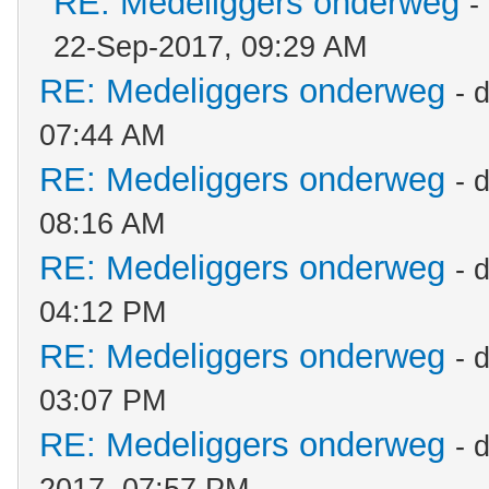
RE: Medeliggers onderweg
-
22-Sep-2017, 09:29 AM
RE: Medeliggers onderweg
- 
07:44 AM
RE: Medeliggers onderweg
- 
08:16 AM
RE: Medeliggers onderweg
- 
04:12 PM
RE: Medeliggers onderweg
- 
03:07 PM
RE: Medeliggers onderweg
- 