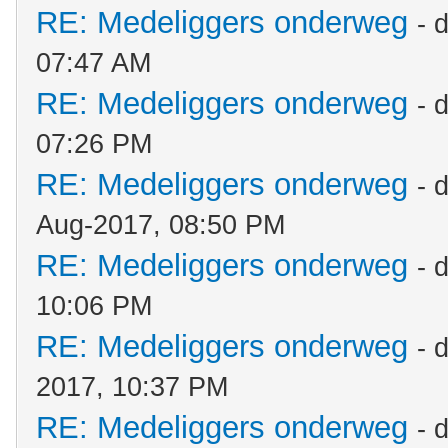
RE: Medeliggers onderweg
- 
07:47 AM
RE: Medeliggers onderweg
- 
07:26 PM
RE: Medeliggers onderweg
- 
Aug-2017, 08:50 PM
RE: Medeliggers onderweg
- 
10:06 PM
RE: Medeliggers onderweg
- 
2017, 10:37 PM
RE: Medeliggers onderweg
- 