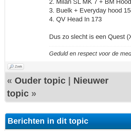
2. Milan SL MK 7 + BM Hoo
3. Buelk + Everyday hood 1
4. QV Head In 173
Dus zo slecht is een Quest (
Geduld en respect voor de me
Zoek
«
Ouder topic
|
Nieuwer
topic
»
Berichten in dit topic