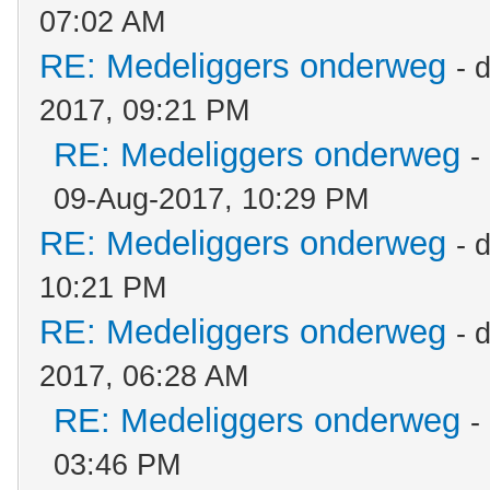
07:02 AM
RE: Medeliggers onderweg
- 
2017, 09:21 PM
RE: Medeliggers onderweg
-
09-Aug-2017, 10:29 PM
RE: Medeliggers onderweg
- 
10:21 PM
RE: Medeliggers onderweg
- 
2017, 06:28 AM
RE: Medeliggers onderweg
-
03:46 PM