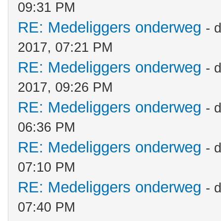
09:31 PM
RE: Medeliggers onderweg
- 
2017, 07:21 PM
RE: Medeliggers onderweg
- 
2017, 09:26 PM
RE: Medeliggers onderweg
- 
06:36 PM
RE: Medeliggers onderweg
- 
07:10 PM
RE: Medeliggers onderweg
- 
07:40 PM