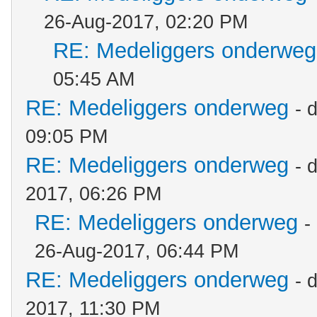
26-Aug-2017, 02:20 PM
RE: Medeliggers onderweg
05:45 AM
RE: Medeliggers onderweg
- 
09:05 PM
RE: Medeliggers onderweg
- 
2017, 06:26 PM
RE: Medeliggers onderweg
-
26-Aug-2017, 06:44 PM
RE: Medeliggers onderweg
- 
2017, 11:30 PM