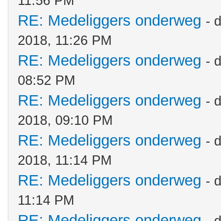
11:56 PM
RE: Medeliggers onderweg
- 
2018, 11:26 PM
RE: Medeliggers onderweg
- 
08:52 PM
RE: Medeliggers onderweg
- 
2018, 09:10 PM
RE: Medeliggers onderweg
- 
2018, 11:14 PM
RE: Medeliggers onderweg
- 
11:14 PM
RE: Medeliggers onderweg