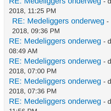
RE: Medeliggers onderweg
- 
2018, 11:25 PM
RE: Medeliggers onderweg
-
2018, 09:36 PM
RE: Medeliggers onderweg
- 
08:49 AM
RE: Medeliggers onderweg
- 
2018, 07:00 PM
RE: Medeliggers onderweg
- 
2018, 07:36 PM
RE: Medeliggers onderweg
- 