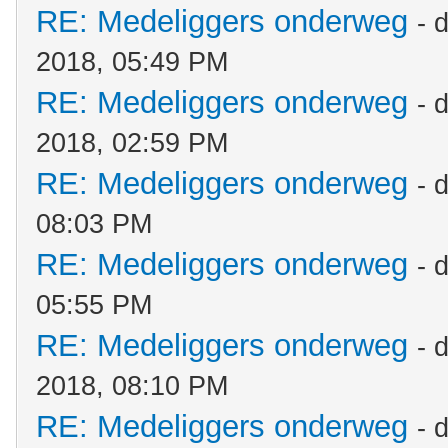
RE: Medeliggers onderweg
- 
2018, 05:49 PM
RE: Medeliggers onderweg
- 
2018, 02:59 PM
RE: Medeliggers onderweg
- 
08:03 PM
RE: Medeliggers onderweg
- 
05:55 PM
RE: Medeliggers onderweg
- 
2018, 08:10 PM
RE: Medeliggers onderweg
- 