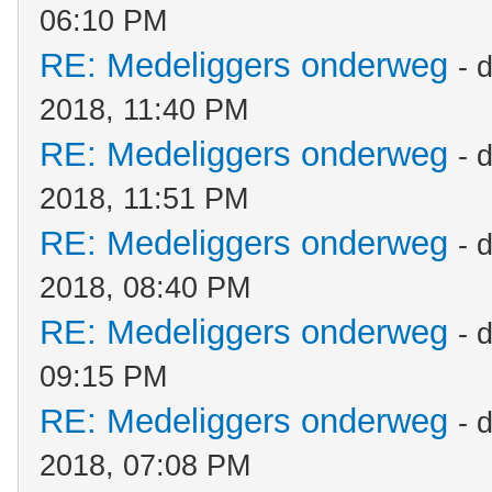
06:10 PM
RE: Medeliggers onderweg
- 
2018, 11:40 PM
RE: Medeliggers onderweg
- 
2018, 11:51 PM
RE: Medeliggers onderweg
- 
2018, 08:40 PM
RE: Medeliggers onderweg
- 
09:15 PM
RE: Medeliggers onderweg
- 
2018, 07:08 PM