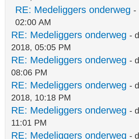
RE: Medeliggers onderweg
-
02:00 AM
RE: Medeliggers onderweg
- 
2018, 05:05 PM
RE: Medeliggers onderweg
- 
08:06 PM
RE: Medeliggers onderweg
- 
2018, 10:18 PM
RE: Medeliggers onderweg
- 
11:01 PM
RE: Medeliggers onderweg
- 