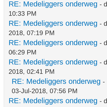
RE: Medeliggers onderweg
- 
10:33 PM
RE: Medeliggers onderweg
- 
2018, 07:19 PM
RE: Medeliggers onderweg
- 
06:29 PM
RE: Medeliggers onderweg
- 
2018, 02:41 PM
RE: Medeliggers onderweg
-
03-Jul-2018, 07:56 PM
RE: Medeliggers onderweg
- 