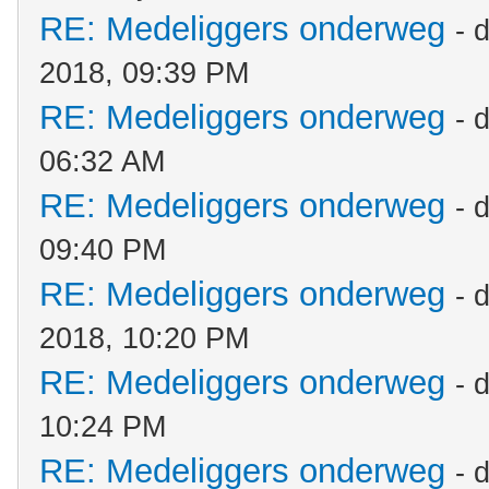
RE: Medeliggers onderweg
- 
2018, 09:39 PM
RE: Medeliggers onderweg
- 
06:32 AM
RE: Medeliggers onderweg
- 
09:40 PM
RE: Medeliggers onderweg
- 
2018, 10:20 PM
RE: Medeliggers onderweg
- 
10:24 PM
RE: Medeliggers onderweg
- 