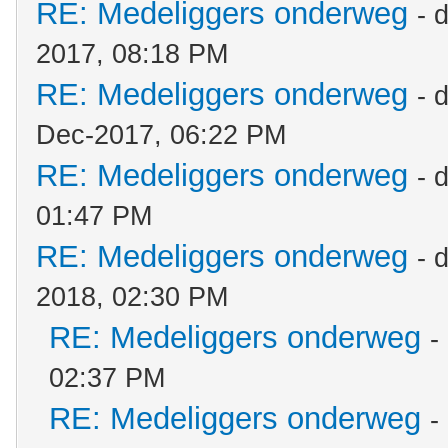
RE: Medeliggers onderweg
- 
2017, 08:18 PM
RE: Medeliggers onderweg
- 
Dec-2017, 06:22 PM
RE: Medeliggers onderweg
- 
01:47 PM
RE: Medeliggers onderweg
- 
2018, 02:30 PM
RE: Medeliggers onderweg
-
02:37 PM
RE: Medeliggers onderweg
-