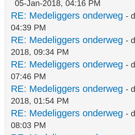
05-Jan-2018, 04:16 PM
RE: Medeliggers onderweg
- 
04:39 PM
RE: Medeliggers onderweg
- 
2018, 09:34 PM
RE: Medeliggers onderweg
- 
07:46 PM
RE: Medeliggers onderweg
- 
2018, 01:54 PM
RE: Medeliggers onderweg
- 
08:03 PM