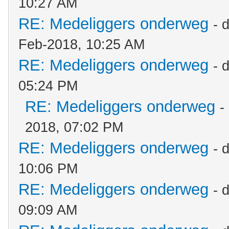
10:27 AM
RE: Medeliggers onderweg
- 
Feb-2018, 10:25 AM
RE: Medeliggers onderweg
- 
05:24 PM
RE: Medeliggers onderweg
-
2018, 07:02 PM
RE: Medeliggers onderweg
- 
10:06 PM
RE: Medeliggers onderweg
- 
09:09 AM