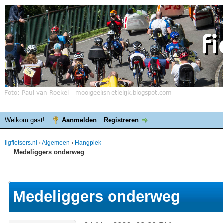
Welkom gast!
Aanmelden
Registreren
ligfietsers.nl
›
Algemeen
›
Hangplek
Medeliggers onderweg
elde waardering is 3.86
Medeliggers onderweg