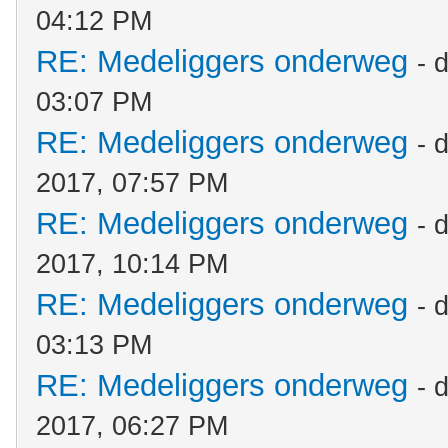
04:12 PM
RE: Medeliggers onderweg
- 
03:07 PM
RE: Medeliggers onderweg
- 
2017, 07:57 PM
RE: Medeliggers onderweg
- 
2017, 10:14 PM
RE: Medeliggers onderweg
- 
03:13 PM
RE: Medeliggers onderweg
- 
2017, 06:27 PM