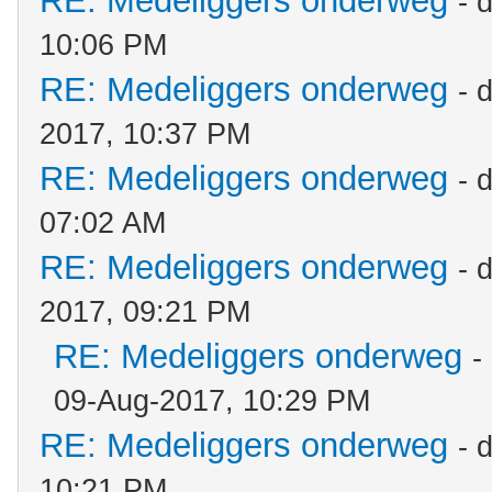
RE: Medeliggers onderweg
- 
10:06 PM
RE: Medeliggers onderweg
- 
2017, 10:37 PM
RE: Medeliggers onderweg
- 
07:02 AM
RE: Medeliggers onderweg
- 
2017, 09:21 PM
RE: Medeliggers onderweg
-
09-Aug-2017, 10:29 PM
RE: Medeliggers onderweg
- 
10:21 PM