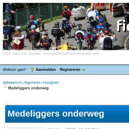
Welkom gast!
Aanmelden
Registreren
ligfietsers.nl
›
Algemeen
›
Hangplek
Medeliggers onderweg
elde waardering is 3.86
Medeliggers onderweg