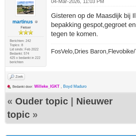
04-Mar-2026, 11:03 PM
Gisteren op de Maasdijk bij Il
martinus
bepakking gespot,gegroet en 
Fietser
tegen te komen.
Berichten: 242
Topics: 8
Lid sinds: Feb 2022
FosVelo,Dries Baron,Flevobike/T
Bedankt: 574
425 x bedankt in 222
berichten
Zoek
Willeke_IGKT
,
Boyd Maduro
Bedankt door:
«
Ouder topic
|
Nieuwer
topic
»