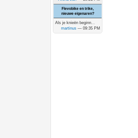
Flevobike en trike,
nieuwe eigenaren?
Als je knieën beginn...
martinus
— 09:35 PM