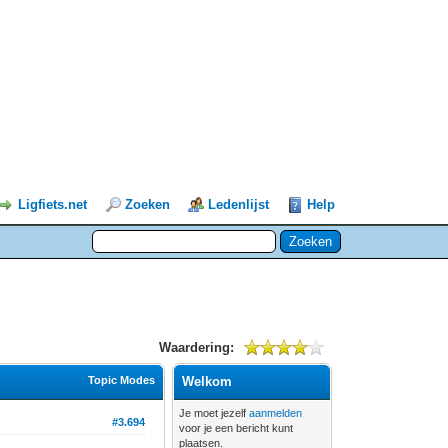
Ligfiets.net
Zoeken
Ledenlijst
Help
Waardering:
Topic Modes
Welkom
Je moet jezelf
aanmelden
#3.694
voor je een bericht kunt
plaatsen.