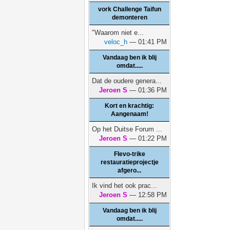
vork Challenge Taifun
demonteren
"Waarom niet e...
veloc_h
— 01:41 PM
Vandaag ben ik blij
omdat.....
Dat de oudere genera...
Jeroen S
— 01:36 PM
Kort en krachtig:
Aangenaam!
Op het Duitse Forum ...
Jeroen S
— 01:22 PM
Flevo-trike
restauratieprojectje
afgero...
Ik vind het ook prac...
Jeroen S
— 12:58 PM
Vandaag ben ik blij
omdat.....