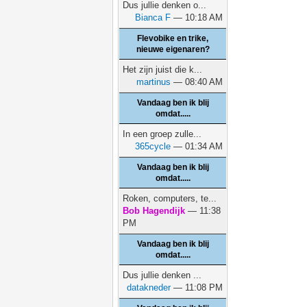
Dus jullie denken o...
Bianca F
— 10:18 AM
Flevobike en trike,
nieuwe eigenaren?
Het zijn juist die k...
martinus
— 08:40 AM
Vandaag ben ik blij
omdat.....
In een groep zulle...
365cycle
— 01:34 AM
Vandaag ben ik blij
omdat.....
Roken, computers, te...
Bob Hagendijk
— 11:38
PM
Vandaag ben ik blij
omdat.....
Dus jullie denken ...
datakneder
— 11:08 PM