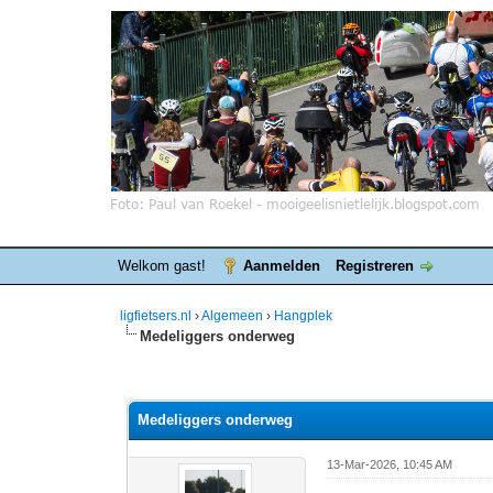
Welkom gast!
Aanmelden
Registreren
ligfietsers.nl
›
Algemeen
›
Hangplek
Medeliggers onderweg
7 stemmen - gemiddelde waardering is 3.86
1
2
3
4
5
Medeliggers onderweg
13-Mar-2026, 10:45 AM