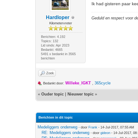
Ik had gisteren paar ke
Hardloper
Geduld en respect voor 
Kilometervreter
Berichten: 4.192
Topics: 132
Lid sinds: Apr 2023
Bedankt: 4665
5491 x bedankt in 3565
berichten
Zoek
Willeke_IGKT
,
365cycle
Bedankt door:
«
Ouder topic
|
Nieuwer topic
»
Berichten in dit topic
Medeliggers onderweg
- door
Frank
- 14-Jul-2017, 07:55 AM
RE: Medeliggers onderweg
- door
gideon
- 14-Jul-2017, 08