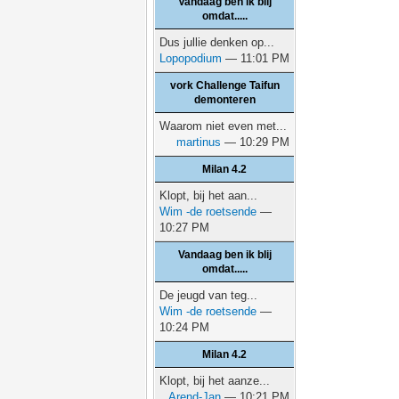
Vandaag ben ik blij
omdat.....
Dus jullie denken op...
Lopopodium
— 11:01 PM
vork Challenge Taifun
demonteren
Waarom niet even met...
martinus
— 10:29 PM
Milan 4.2
Klopt, bij het aan...
Wim -de roetsende
—
10:27 PM
Vandaag ben ik blij
omdat.....
De jeugd van teg...
Wim -de roetsende
—
10:24 PM
Milan 4.2
Klopt, bij het aanze...
Arend-Jan
— 10:21 PM