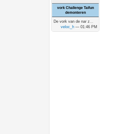
vork Challenge Taifun
demonteren
De vork van de nar z...
veloc_h
— 01:46 PM