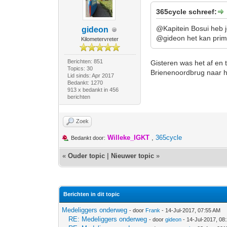
365cycle schreef:
@Kapitein Bosui heb j
gideon
@gideon het kan prima
Kilometervreter
Berichten: 851
Gisteren was het af en 
Topics: 30
Brienenoordbrug naar hu
Lid sinds: Apr 2017
Bedankt: 1270
913 x bedankt in 456
berichten
Zoek
Willeke_IGKT
,
365cycle
Bedankt door:
«
Ouder topic
|
Nieuwer topic
»
Berichten in dit topic
Medeliggers onderweg
- door
Frank
- 14-Jul-2017, 07:55 AM
RE: Medeliggers onderweg
- door
gideon
- 14-Jul-2017, 08