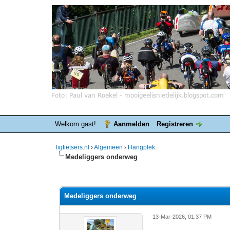
Welkom gast!
Aanmelden
Registreren
ligfietsers.nl
›
Algemeen
›
Hangplek
Medeliggers onderweg
7 stemmen - gemiddelde waardering is 3.86
1
2
3
4
5
Medeliggers onderweg
13-Mar-2026, 01:37 PM