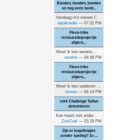
Banden, banden, banden
en nog eens band...
Vandaag m'n nieuwe C...
datakneder
— 07:31 PM
Flevo-trike
restauratieprojectje
afgero...
Wow! ik ben wedero...
renehin
— 04:48 PM
Flevo-trike
restauratieprojectje
afgero...
Wow! ik ben wederom ...
tiemen
— 04:14 PM
vork Challenge Taifun
demonteren
Kan haast niet ander...
ZoefZoef
— 03:29 PM
Zijn er kogelkopjes
zonder speling? Zo ...