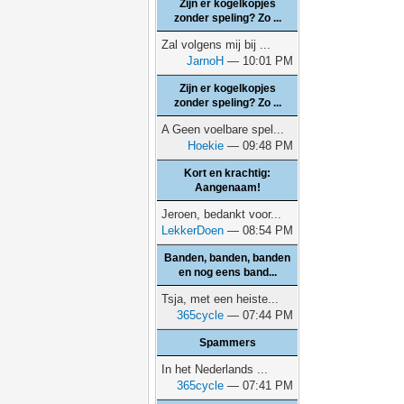
Zijn er kogelkopjes
zonder speling? Zo ...
Zal volgens mij bij ...
JarnoH
— 10:01 PM
Zijn er kogelkopjes
zonder speling? Zo ...
A Geen voelbare spel...
Hoekie
— 09:48 PM
Kort en krachtig:
Aangenaam!
Jeroen, bedankt voor...
LekkerDoen
— 08:54 PM
Banden, banden, banden
en nog eens band...
Tsja, met een heiste...
365cycle
— 07:44 PM
Spammers
In het Nederlands ...
365cycle
— 07:41 PM