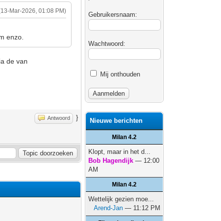
(13-Mar-2026, 01:08 PM)
Gebruikersnaam:
om enzo.
Wachtwoord:
ia de van
Mij onthouden
}
Antwoord
Nieuwe berichten
Milan 4.2
Klopt, maar in het d...
Bob Hagendijk
— 12:00
AM
Milan 4.2
Wettelijk gezien moe...
Arend-Jan
— 11:12 PM