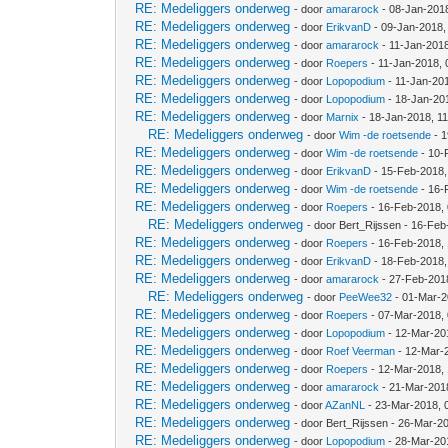
RE: Medeliggers onderweg
- door
amararock
- 08-Jan-201
RE: Medeliggers onderweg
- door
ErikvanD
- 09-Jan-2018,
RE: Medeliggers onderweg
- door
amararock
- 11-Jan-201
RE: Medeliggers onderweg
- door
Roepers
- 11-Jan-2018,
RE: Medeliggers onderweg
- door
Lopopodium
- 11-Jan-20
RE: Medeliggers onderweg
- door
Lopopodium
- 18-Jan-20
RE: Medeliggers onderweg
- door
Marnix
- 18-Jan-2018, 1
RE: Medeliggers onderweg
- door
Wim -de roetsende
- 1
RE: Medeliggers onderweg
- door
Wim -de roetsende
- 10-
RE: Medeliggers onderweg
- door
ErikvanD
- 15-Feb-2018,
RE: Medeliggers onderweg
- door
Wim -de roetsende
- 16-
RE: Medeliggers onderweg
- door
Roepers
- 16-Feb-2018,
RE: Medeliggers onderweg
- door Bert_Rijssen - 16-Fe
RE: Medeliggers onderweg
- door
Roepers
- 16-Feb-2018,
RE: Medeliggers onderweg
- door
ErikvanD
- 18-Feb-2018,
RE: Medeliggers onderweg
- door
amararock
- 27-Feb-201
RE: Medeliggers onderweg
- door
PeeWee32
- 01-Mar-2
RE: Medeliggers onderweg
- door
Roepers
- 07-Mar-2018,
RE: Medeliggers onderweg
- door
Lopopodium
- 12-Mar-20
RE: Medeliggers onderweg
- door
Roef Veerman
- 12-Mar-
RE: Medeliggers onderweg
- door
Roepers
- 12-Mar-2018,
RE: Medeliggers onderweg
- door
amararock
- 21-Mar-201
RE: Medeliggers onderweg
- door
AZanNL
- 23-Mar-2018, 
RE: Medeliggers onderweg
- door Bert_Rijssen - 26-Mar-2
RE: Medeliggers onderweg
- door
Lopopodium
- 28-Mar-20