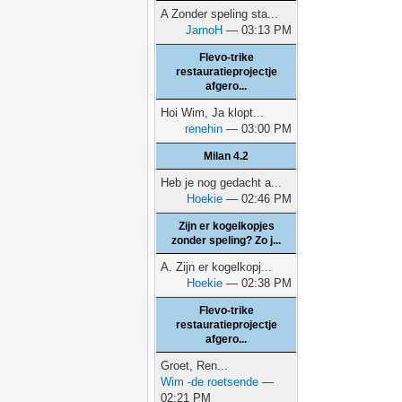
A Zonder speling sta...
JarnoH
— 03:13 PM
Flevo-trike
restauratieprojectje
afgero...
Hoi Wim, Ja klopt...
renehin
— 03:00 PM
Milan 4.2
Heb je nog gedacht a...
Hoekie
— 02:46 PM
Zijn er kogelkopjes
zonder speling? Zo j...
A. Zijn er kogelkopj...
Hoekie
— 02:38 PM
Flevo-trike
restauratieprojectje
afgero...
Groet, Ren...
Wim -de roetsende
—
02:21 PM