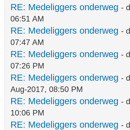
RE: Medeliggers onderweg
- 
06:51 AM
RE: Medeliggers onderweg
- 
07:47 AM
RE: Medeliggers onderweg
- 
07:26 PM
RE: Medeliggers onderweg
- 
Aug-2017, 08:50 PM
RE: Medeliggers onderweg
- 
10:06 PM
RE: Medeliggers onderweg
- 