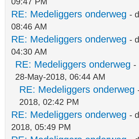
09:47 PM
RE: Medeliggers onderweg
- 
08:46 AM
RE: Medeliggers onderweg
- 
04:30 AM
RE: Medeliggers onderweg
-
28-May-2018, 06:44 AM
RE: Medeliggers onderweg
2018, 02:42 PM
RE: Medeliggers onderweg
- 
2018, 05:49 PM