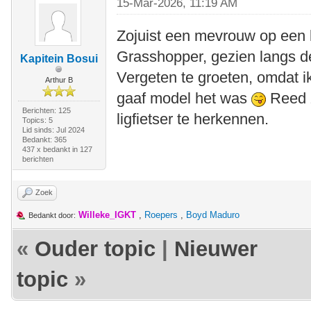
15-Mar-2026, 11:19 AM
Zojuist een mevrouw op een 
Grasshopper, gezien langs de
Kapitein Bosui
Vergeten te groeten, omdat i
Arthur B
gaaf model het was
Reed z
Berichten: 125
ligfietser te herkennen.
Topics: 5
Lid sinds: Jul 2024
Bedankt: 365
437 x bedankt in 127
berichten
Zoek
Willeke_IGKT
,
Roepers
,
Boyd Maduro
Bedankt door:
«
Ouder topic
|
Nieuwer
topic
»