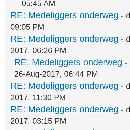
05:45 AM
RE: Medeliggers onderweg
- 
09:05 PM
RE: Medeliggers onderweg
- 
2017, 06:26 PM
RE: Medeliggers onderweg
-
26-Aug-2017, 06:44 PM
RE: Medeliggers onderweg
- 
2017, 11:30 PM
RE: Medeliggers onderweg
- 
2017, 03:15 PM