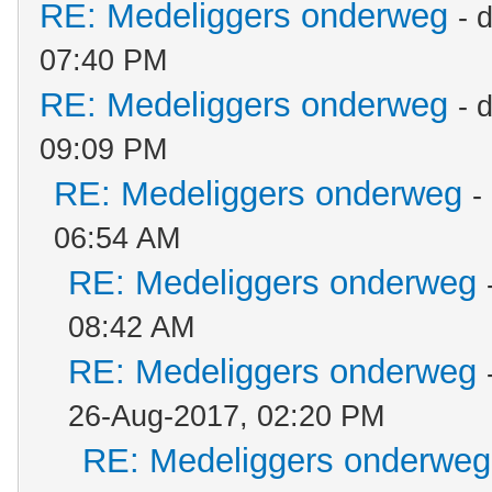
RE: Medeliggers onderweg
- 
07:40 PM
RE: Medeliggers onderweg
- 
09:09 PM
RE: Medeliggers onderweg
-
06:54 AM
RE: Medeliggers onderweg
08:42 AM
RE: Medeliggers onderweg
26-Aug-2017, 02:20 PM
RE: Medeliggers onderweg