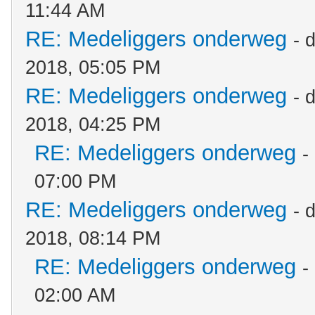
11:44 AM
RE: Medeliggers onderweg
- 
2018, 05:05 PM
RE: Medeliggers onderweg
- 
2018, 04:25 PM
RE: Medeliggers onderweg
-
07:00 PM
RE: Medeliggers onderweg
- 
2018, 08:14 PM
RE: Medeliggers onderweg
-
02:00 AM