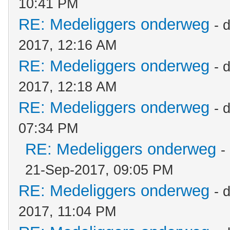
10:41 PM
RE: Medeliggers onderweg
- 
2017, 12:16 AM
RE: Medeliggers onderweg
- 
2017, 12:18 AM
RE: Medeliggers onderweg
- 
07:34 PM
RE: Medeliggers onderweg
-
21-Sep-2017, 09:05 PM
RE: Medeliggers onderweg
- 
2017, 11:04 PM