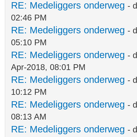
RE: Medeliggers onderweg
- 
02:46 PM
RE: Medeliggers onderweg
- 
05:10 PM
RE: Medeliggers onderweg
- 
Apr-2018, 08:01 PM
RE: Medeliggers onderweg
- 
10:12 PM
RE: Medeliggers onderweg
- 
08:13 AM
RE: Medeliggers onderweg
- 