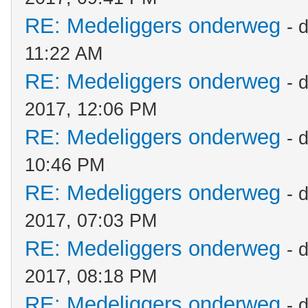
RE: Medeliggers onderweg
- 
11:22 AM
RE: Medeliggers onderweg
- 
2017, 12:06 PM
RE: Medeliggers onderweg
- 
10:46 PM
RE: Medeliggers onderweg
- 
2017, 07:03 PM
RE: Medeliggers onderweg
- 
2017, 08:18 PM
RE: Medeliggers onderweg
- 