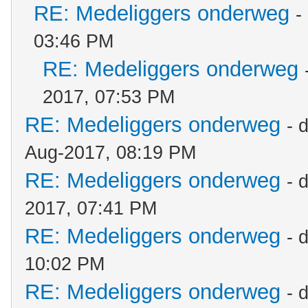
RE: Medeliggers onderweg
-
03:46 PM
RE: Medeliggers onderweg
2017, 07:53 PM
RE: Medeliggers onderweg
- 
Aug-2017, 08:19 PM
RE: Medeliggers onderweg
- 
2017, 07:41 PM
RE: Medeliggers onderweg
- 
10:02 PM
RE: Medeliggers onderweg
- 