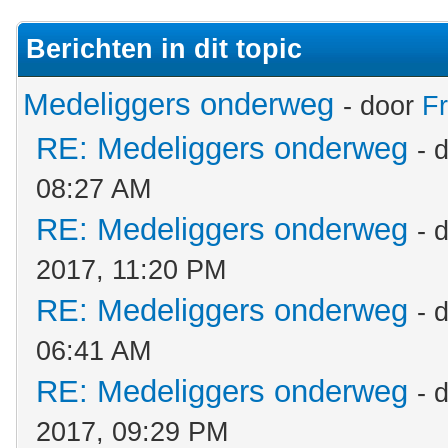
Berichten in dit topic
Medeliggers onderweg
- door
F
RE: Medeliggers onderweg
- 
08:27 AM
RE: Medeliggers onderweg
- 
2017, 11:20 PM
RE: Medeliggers onderweg
- 
06:41 AM
RE: Medeliggers onderweg
- 
2017, 09:29 PM