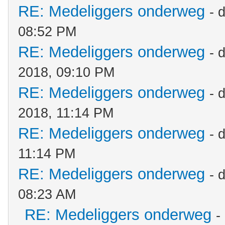
RE: Medeliggers onderweg
- 
08:52 PM
RE: Medeliggers onderweg
- 
2018, 09:10 PM
RE: Medeliggers onderweg
- 
2018, 11:14 PM
RE: Medeliggers onderweg
- 
11:14 PM
RE: Medeliggers onderweg
- 
08:23 AM
RE: Medeliggers onderweg
-