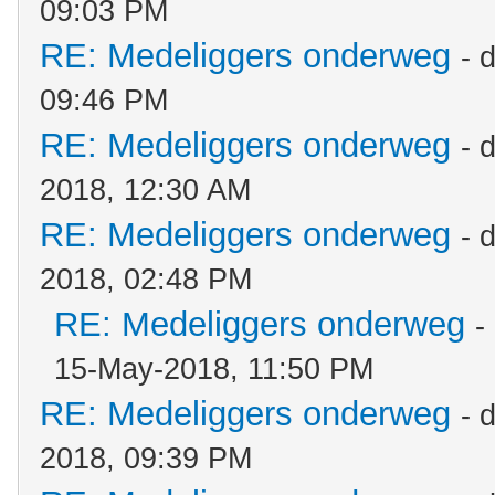
09:03 PM
RE: Medeliggers onderweg
- 
09:46 PM
RE: Medeliggers onderweg
- 
2018, 12:30 AM
RE: Medeliggers onderweg
- 
2018, 02:48 PM
RE: Medeliggers onderweg
-
15-May-2018, 11:50 PM
RE: Medeliggers onderweg
- 
2018, 09:39 PM