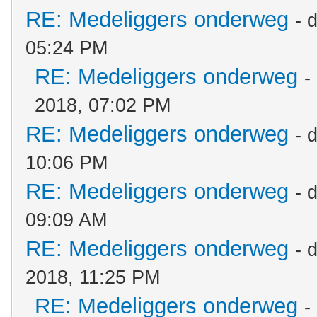
RE: Medeliggers onderweg
- 
05:24 PM
RE: Medeliggers onderweg
-
2018, 07:02 PM
RE: Medeliggers onderweg
- 
10:06 PM
RE: Medeliggers onderweg
- 
09:09 AM
RE: Medeliggers onderweg
- 
2018, 11:25 PM
RE: Medeliggers onderweg
-