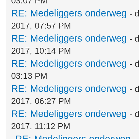
03:07 PM
RE: Medeliggers onderweg
- 
2017, 07:57 PM
RE: Medeliggers onderweg
- 
2017, 10:14 PM
RE: Medeliggers onderweg
- 
03:13 PM
RE: Medeliggers onderweg
- 
2017, 06:27 PM
RE: Medeliggers onderweg
- 
2017, 11:12 PM
RE: Medeliggers onderweg