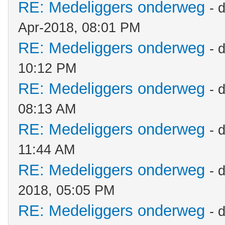
RE: Medeliggers onderweg
- 
Apr-2018, 08:01 PM
RE: Medeliggers onderweg
- 
10:12 PM
RE: Medeliggers onderweg
- 
08:13 AM
RE: Medeliggers onderweg
- 
11:44 AM
RE: Medeliggers onderweg
- 
2018, 05:05 PM
RE: Medeliggers onderweg
- 