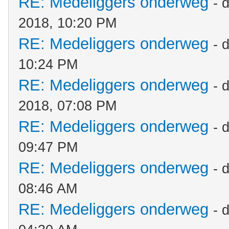
RE: Medeliggers onderweg
- 
2018, 10:20 PM
RE: Medeliggers onderweg
- 
10:24 PM
RE: Medeliggers onderweg
- 
2018, 07:08 PM
RE: Medeliggers onderweg
- 
09:47 PM
RE: Medeliggers onderweg
- 
08:46 AM
RE: Medeliggers onderweg
- 