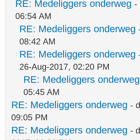
RE: Medeliggers onderweg
-
06:54 AM
RE: Medeliggers onderweg
08:42 AM
RE: Medeliggers onderweg
26-Aug-2017, 02:20 PM
RE: Medeliggers onderweg
05:45 AM
RE: Medeliggers onderweg
- 
09:05 PM
RE: Medeliggers onderweg
- 