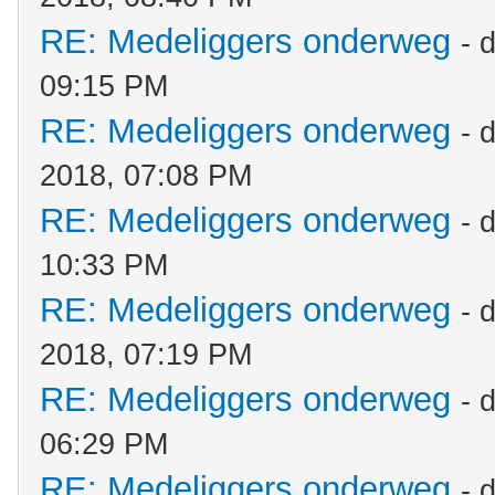
RE: Medeliggers onderweg
- 
09:15 PM
RE: Medeliggers onderweg
- 
2018, 07:08 PM
RE: Medeliggers onderweg
- 
10:33 PM
RE: Medeliggers onderweg
- 
2018, 07:19 PM
RE: Medeliggers onderweg
- 
06:29 PM
RE: Medeliggers onderweg
- 