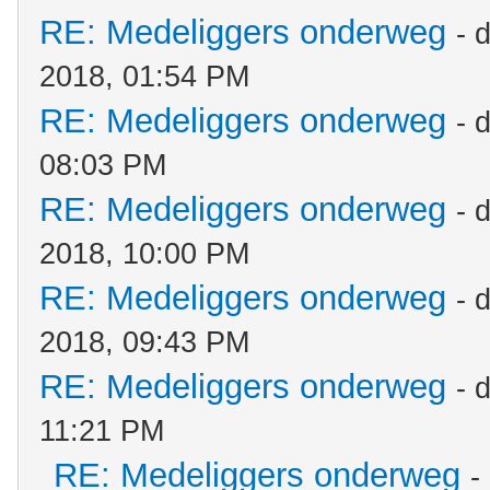
RE: Medeliggers onderweg
- 
2018, 01:54 PM
RE: Medeliggers onderweg
- 
08:03 PM
RE: Medeliggers onderweg
- 
2018, 10:00 PM
RE: Medeliggers onderweg
- 
2018, 09:43 PM
RE: Medeliggers onderweg
- 
11:21 PM
RE: Medeliggers onderweg
-