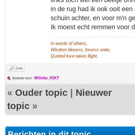
in de rug had ik ook ooit een
schuin achter, en voor m'n ge
Ik moest echt remmen voor d
In words of others,
Wisdom blooms, forums unite,
Quoted love takes flight.
Zoek
Willeke_IGKT
Bedankt door:
«
Ouder topic
|
Nieuwer
topic
»
Berichten in dit topic