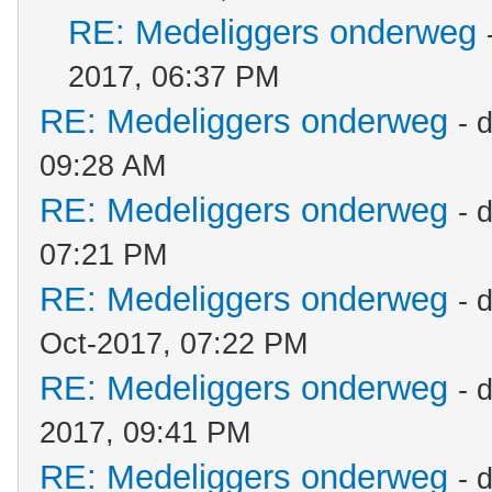
RE: Medeliggers onderweg
2017, 06:37 PM
RE: Medeliggers onderweg
- 
09:28 AM
RE: Medeliggers onderweg
- 
07:21 PM
RE: Medeliggers onderweg
- 
Oct-2017, 07:22 PM
RE: Medeliggers onderweg
- 
2017, 09:41 PM
RE: Medeliggers onderweg
- 