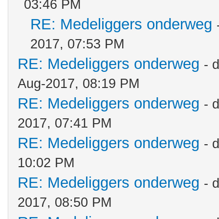
03:46 PM
RE: Medeliggers onderweg
2017, 07:53 PM
RE: Medeliggers onderweg
- 
Aug-2017, 08:19 PM
RE: Medeliggers onderweg
- 
2017, 07:41 PM
RE: Medeliggers onderweg
- 
10:02 PM
RE: Medeliggers onderweg
- 
2017, 08:50 PM