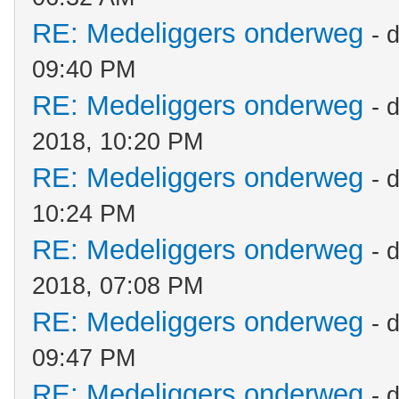
RE: Medeliggers onderweg
- 
09:40 PM
RE: Medeliggers onderweg
- 
2018, 10:20 PM
RE: Medeliggers onderweg
- 
10:24 PM
RE: Medeliggers onderweg
- 
2018, 07:08 PM
RE: Medeliggers onderweg
- 
09:47 PM
RE: Medeliggers onderweg
- 