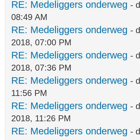
RE: Medeliggers onderweg
- 
08:49 AM
RE: Medeliggers onderweg
- 
2018, 07:00 PM
RE: Medeliggers onderweg
- 
2018, 07:36 PM
RE: Medeliggers onderweg
- 
11:56 PM
RE: Medeliggers onderweg
- 
2018, 11:26 PM
RE: Medeliggers onderweg
- 