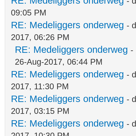
RE: Medeliggers onderweg
- 
09:05 PM
RE: Medeliggers onderweg
- 
2017, 06:26 PM
RE: Medeliggers onderweg
-
26-Aug-2017, 06:44 PM
RE: Medeliggers onderweg
- 
2017, 11:30 PM
RE: Medeliggers onderweg
- 
2017, 03:15 PM
RE: Medeliggers onderweg
- 
2017, 10:30 PM