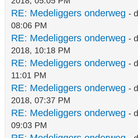
2018, 05:05 PM
RE: Medeliggers onderweg
- 
08:06 PM
RE: Medeliggers onderweg
- 
2018, 10:18 PM
RE: Medeliggers onderweg
- 
11:01 PM
RE: Medeliggers onderweg
- 
2018, 07:37 PM
RE: Medeliggers onderweg
- 
09:03 PM
RE: Medeliggers onderweg