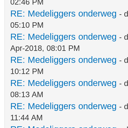
02:46 PM
RE: Medeliggers onderweg
- 
05:10 PM
RE: Medeliggers onderweg
- 
Apr-2018, 08:01 PM
RE: Medeliggers onderweg
- 
10:12 PM
RE: Medeliggers onderweg
- 
08:13 AM
RE: Medeliggers onderweg
- 
11:44 AM