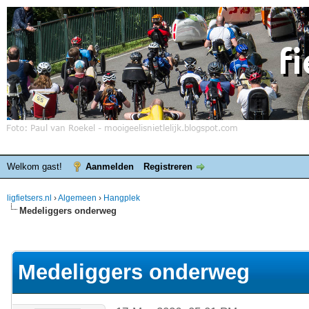
Welkom gast!
Aanmelden
Registreren
ligfietsers.nl
›
Algemeen
›
Hangplek
Medeliggers onderweg
elde waardering is 3.86
Medeliggers onderweg