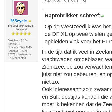
17-Mar-2026, 05:01 PM
Raptobrikker schreef:
365cycle
Op de Westzeedijk was het o
the best velomobile in
the world
de DF XL op twee wielen g
ophielden vlak voor het E
Berichten: 7.184
Topics: 131
Lid sinds: Sep 2020
In de tijd dat ik veel in Zeel
Bedankt: 15599
12277 x bedankt in
vrachtwagen omgeblazen was 
5765 berichten
Zierikzee. Je zou verwachten
juist niet zou gebeuren, en 
niet zo.
Ook interessant: zo'n zwaar 
en Bülk destijds konden die w
moet ik bekennen dat de Zee
links toch wel een beetje on