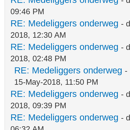
- 
09:46 PM
RE: Medeliggers onderweg
- 
2018, 12:30 AM
RE: Medeliggers onderweg
- 
2018, 02:48 PM
RE: Medeliggers onderweg
-
15-May-2018, 11:50 PM
RE: Medeliggers onderweg
- 
2018, 09:39 PM
RE: Medeliggers onderweg
- 
06:32 AM