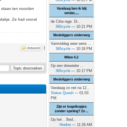
en staan ten noorden
Vandaag ben ik blij
omdat.....
 dakje. Ze had vooral
de Citta rage Di...
365cycle
— 10:21 PM
Medeliggers onderweg
Vanmiddag weer eens ...
}
Antwoord
365cycle
— 10:18 PM
Milan 4.2
Op een driewieler ...
365cycle
— 10:17 PM
Medeliggers onderweg
Vandaag zo net na 12...
Status Quooh
— 01:03
PM
Zijn er kogelkopjes
zonder speling? Zo ...
Op het .. Bed...
Hoekie
— 11:26 AM