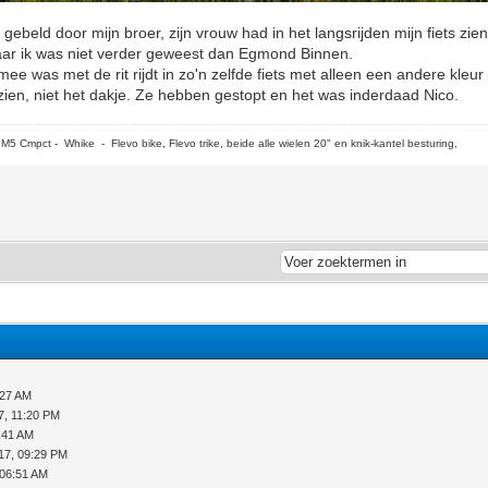
gebeld door mijn broer, zijn vrouw had in het langsrijden mijn fiets zi
r ik was niet verder geweest dan Egmond Binnen.
ee was met de rit rijdt in zo'n zelfde fiets met alleen een andere kleur
zien, niet het dakje. Ze hebben gestopt en het was inderdaad Nico.
5 Cmpct - Whike - Flevo bike, Flevo trike, beide alle wielen 20" en knik-kantel besturing,
:27 AM
7, 11:20 PM
:41 AM
17, 09:29 PM
 06:51 AM