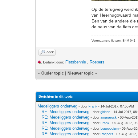
Op de terugweg werd ik 
van Heerhugowaard maa
Een van de andere die m
de neus van de fiets ge
Voornaamste fietsen: B4M 041 - M
Zoek
Fietsbennie
,
Roepers
Bedankt door:
«
Ouder topic
|
Nieuwer topic
»
Berichten in dit topic
Medeliggers onderweg
- door
Frank
- 14-Jul-2017, 07:55 AM
RE: Medeliggers onderweg
- door
gideon
- 14-Jul-2017, 08
RE: Medeliggers onderweg
- door
amararock
- 03-Aug-201
RE: Medeliggers onderweg
- door
Frank
- 05-Aug-2017, 06
RE: Medeliggers onderweg
- door
Lopopodium
- 05-Aug-20
RE: Medeliggers onderweg
- door
Roepers
- 07-Aug-2017,