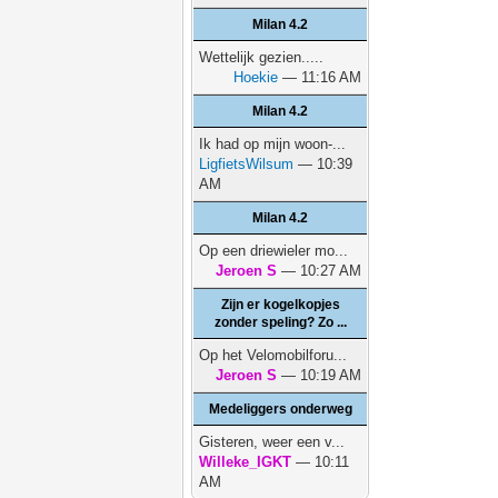
Milan 4.2
Wettelijk gezien.....
Hoekie
— 11:16 AM
Milan 4.2
Ik had op mijn woon-...
LigfietsWilsum
— 10:39
AM
Milan 4.2
Op een driewieler mo...
Jeroen S
— 10:27 AM
Zijn er kogelkopjes
zonder speling? Zo ...
Op het Velomobilforu...
Jeroen S
— 10:19 AM
Medeliggers onderweg
Gisteren, weer een v...
Willeke_IGKT
— 10:11
AM