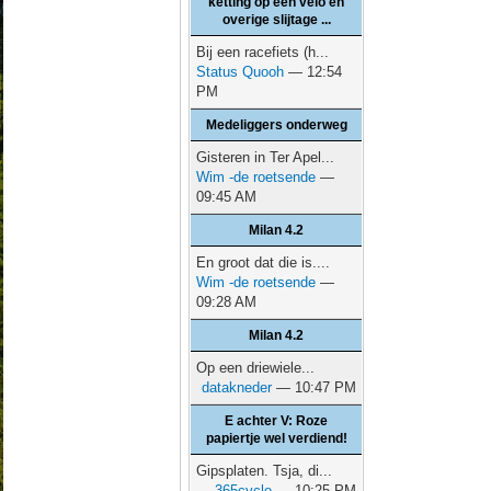
ketting op een velo en
overige slijtage ...
Bij een racefiets (h...
Status Quooh
— 12:54
PM
Medeliggers onderweg
Gisteren in Ter Apel...
Wim -de roetsende
—
09:45 AM
Milan 4.2
En groot dat die is....
Wim -de roetsende
—
09:28 AM
Milan 4.2
Op een driewiele...
datakneder
— 10:47 PM
E achter V: Roze
papiertje wel verdiend!
Gipsplaten. Tsja, di...
365cycle
— 10:25 PM