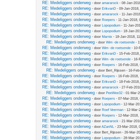
RE: Medeliggers onderweg
- door
amararock
- 08-Jan-201
RE: Medeliggers onderweg
- door
ErikvanD
- 09-Jan-2018,
RE: Medeliggers onderweg
- door
amararock
- 11-Jan-201
RE: Medeliggers onderweg
- door
Roepers
- 11-Jan-2018,
RE: Medeliggers onderweg
- door
Lopopodium
- 11-Jan-20
RE: Medeliggers onderweg
- door
Lopopodium
- 18-Jan-20
RE: Medeliggers onderweg
- door
Marnix
- 18-Jan-2018, 1
RE: Medeliggers onderweg
- door
Wim -de roetsende
- 1
RE: Medeliggers onderweg
- door
Wim -de roetsende
- 10-
RE: Medeliggers onderweg
- door
ErikvanD
- 15-Feb-2018,
RE: Medeliggers onderweg
- door
Wim -de roetsende
- 16-
RE: Medeliggers onderweg
- door
Roepers
- 16-Feb-2018,
RE: Medeliggers onderweg
- door Bert_Rijssen - 16-Fe
RE: Medeliggers onderweg
- door
Roepers
- 16-Feb-2018,
RE: Medeliggers onderweg
- door
ErikvanD
- 18-Feb-2018,
RE: Medeliggers onderweg
- door
amararock
- 27-Feb-201
RE: Medeliggers onderweg
- door
PeeWee32
- 01-Mar-2
RE: Medeliggers onderweg
- door
Roepers
- 07-Mar-2018,
RE: Medeliggers onderweg
- door
Lopopodium
- 12-Mar-20
RE: Medeliggers onderweg
- door
Roef Veerman
- 12-Mar-
RE: Medeliggers onderweg
- door
Roepers
- 12-Mar-2018,
RE: Medeliggers onderweg
- door
amararock
- 21-Mar-201
RE: Medeliggers onderweg
- door
AZanNL
- 23-Mar-2018, 
RE: Medeliggers onderweg
- door Bert_Rijssen - 26-Mar-2
RE: Medeliggers onderweg
- door
Lopopodium
- 28-Mar-20