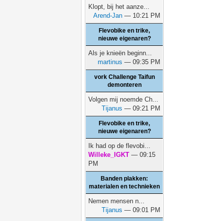
Klopt, bij het aanze...
Arend-Jan
— 10:21 PM
Flevobike en trike,
nieuwe eigenaren?
Als je knieën beginn...
martinus
— 09:35 PM
vork Challenge Taifun
demonteren
Volgen mij noemde Ch...
Tijanus
— 09:21 PM
Flevobike en trike,
nieuwe eigenaren?
Ik had op de flevobi...
Willeke_IGKT
— 09:15
PM
Banden plakken:
materialen en technieken
Nemen mensen n...
Tijanus
— 09:01 PM