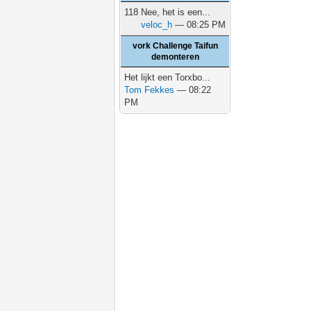
118 Nee, het is een...
veloc_h
— 08:25 PM
vork Challenge Taifun
demonteren
Het lijkt een Torxbo...
Tom Fekkes
— 08:22
PM