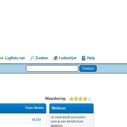
Ligfiets.net
Zoeken
Ledenlijst
Help
Waardering:
Topic Modes
Welkom
Je moet jezelf
aanmelden
#3.727
voor je een bericht kunt
plaatsen.