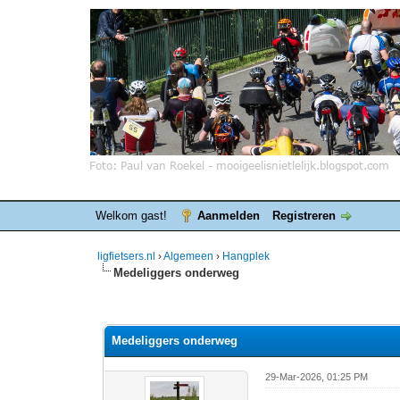
Welkom gast!
Aanmelden
Registreren
ligfietsers.nl
›
Algemeen
›
Hangplek
Medeliggers onderweg
7 stemmen - gemiddelde waardering is 3.86
1
2
3
4
5
Medeliggers onderweg
29-Mar-2026, 01:25 PM