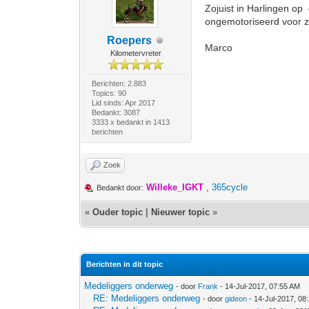
Zojuist in Harlingen op
ongemotoriseerd voor z
Roepers
Marco
Kilometervreter
Berichten: 2.883
Topics: 90
Lid sinds: Apr 2017
Bedankt: 3087
3333 x bedankt in 1413
berichten
Zoek
Willeke_IGKT
,
365cycle
Bedankt door:
«
Ouder topic
|
Nieuwer topic
»
Berichten in dit topic
Medeliggers onderweg
- door
Frank
- 14-Jul-2017, 07:55 AM
RE: Medeliggers onderweg
- door
gideon
- 14-Jul-2017, 08