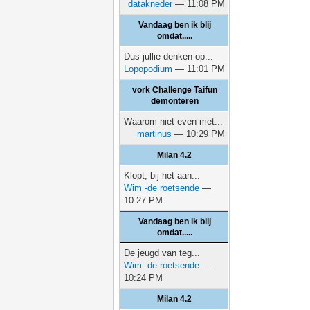
datakneder
— 11:08 PM
Vandaag ben ik blij
omdat.....
Dus jullie denken op...
Lopopodium
— 11:01 PM
vork Challenge Taifun
demonteren
Waarom niet even met...
martinus
— 10:29 PM
Milan 4.2
Klopt, bij het aan...
Wim -de roetsende
—
10:27 PM
Vandaag ben ik blij
omdat.....
De jeugd van teg...
Wim -de roetsende
—
10:24 PM
Milan 4.2