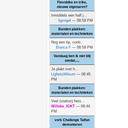
Flevobike en trike,
nieuwe eigenaren?
Inmiddels een half j...
ligvogel
— 08:59 PM
Banden plakken:
materialen en technieken
Nog een tip, contr...
Bianca F
— 08:59 PM
Vandaag ben ik niet blij
omdat.....
Je plakt met h...
LigfietsWilsum
— 08:45
PM
Banden plakken:
materialen en technieken
Veel (station) fiets...
Willeke_IGKT
— 08:44
PM
vork Challenge Taifun
demonteren