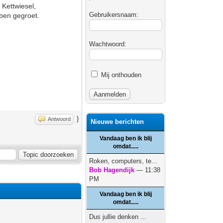
Kettwiesel,
Gebruikersnaam:
bben gegroet.
Wachtwoord:
Mij onthouden
}
Antwoord
Nieuwe berichten
Vandaag ben ik blij
omdat.....
Roken, computers, te...
Bob Hagendijk
— 11:38
PM
Vandaag ben ik blij
omdat.....
Dus jullie denken ...