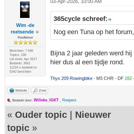
03-Apr-2026, 10:00 AM
365cycle schreef:
Wim -de
Nog een Tuna op het forum, 
roetsende
Roeifietser
Berichten: 7.596
Bijna 2 jaar geleden werd hij o
Topics: 190
Lid sinds: Apr 2017
hier dus al een tijdje rond.
Bedankt: 3661
11224 x bedankt in
5342 berichten
Thys 209 Rowingbike
- M5 CHR - DF
282
Website
Zoek
Willeke_IGKT
,
Roepers
Bedankt door:
«
Ouder topic
|
Nieuwer
topic
»