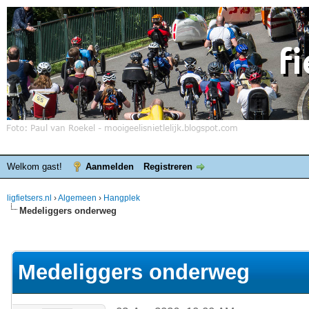
Welkom gast!
Aanmelden
Registreren
ligfietsers.nl
›
Algemeen
›
Hangplek
Medeliggers onderweg
elde waardering is 3.86
Medeliggers onderweg