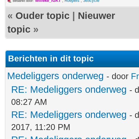
Willeke_IGKT
,
Roepers
,
365cycle
Bedankt door:
«
Ouder topic
|
Nieuwer
topic
»
Berichten in dit topic
Medeliggers onderweg
- door
F
RE: Medeliggers onderweg
- 
08:27 AM
RE: Medeliggers onderweg
- 
2017, 11:20 PM