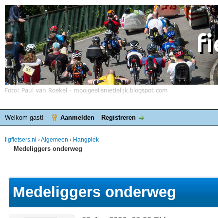
Welkom gast!
Aanmelden
Registreren
ligfietsers.nl
›
Algemeen
›
Hangplek
Medeliggers onderweg
elde waardering is 3.86
Medeliggers onderweg