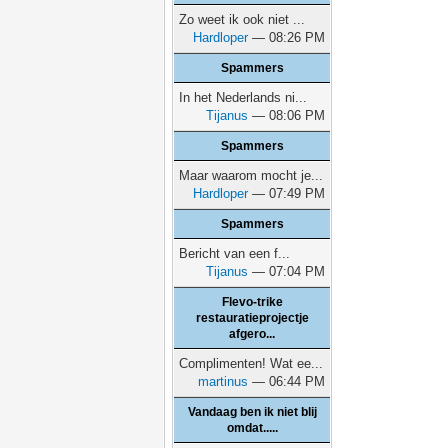
Zo weet ik ook niet ...
Hardloper
— 08:26 PM
Spammers
In het Nederlands ni...
Tijanus
— 08:06 PM
Spammers
Maar waarom mocht je...
Hardloper
— 07:49 PM
Spammers
Bericht van een f...
Tijanus
— 07:04 PM
Flevo-trike
restauratieprojectje
afgero...
Complimenten! Wat ee...
martinus
— 06:44 PM
Vandaag ben ik niet blij
omdat.....