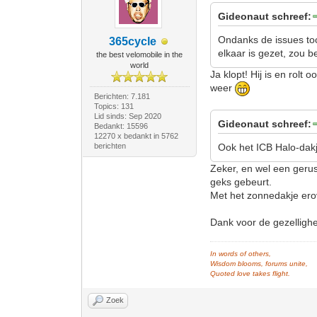
Gideonaut schreef:
Ondanks de issues toch
365cycle
elkaar is gezet, zou b
the best velomobile in the
world
Ja klopt! Hij is en rolt
weer
Berichten: 7.181
Topics: 131
Lid sinds: Sep 2020
Gideonaut schreef:
Bedankt: 15596
12270 x bedankt in 5762
berichten
Ook het ICB Halo-dakj
Zeker, en wel een gerust
geks gebeurt.
Met het zonnedakje ero
Dank voor de gezelligh
In words of others,
Wisdom blooms, forums unite,
Quoted love takes flight.
Zoek