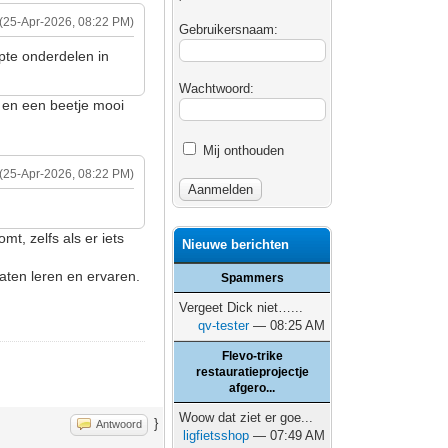
(25-Apr-2026, 08:22 PM)
Gebruikersnaam:
apte onderdelen in
Wachtwoord:
's en een beetje mooi
Mij onthouden
(25-Apr-2026, 08:22 PM)
mt, zelfs als er iets
Nieuwe berichten
aten leren en ervaren.
Spammers
Vergeet Dick niet…...
qv-tester
— 08:25 AM
Flevo-trike
restauratieprojectje
afgero...
Woow dat ziet er goe...
}
Antwoord
ligfietsshop
— 07:49 AM