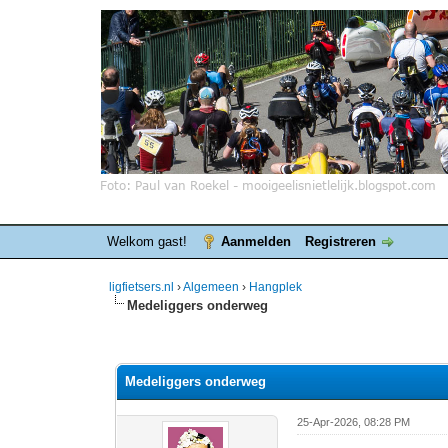
Welkom gast!
Aanmelden
Registreren
ligfietsers.nl
›
Algemeen
›
Hangplek
Medeliggers onderweg
7 stemmen - gemiddelde waardering is 3.86
1
2
3
4
5
Medeliggers onderweg
25-Apr-2026, 08:28 PM