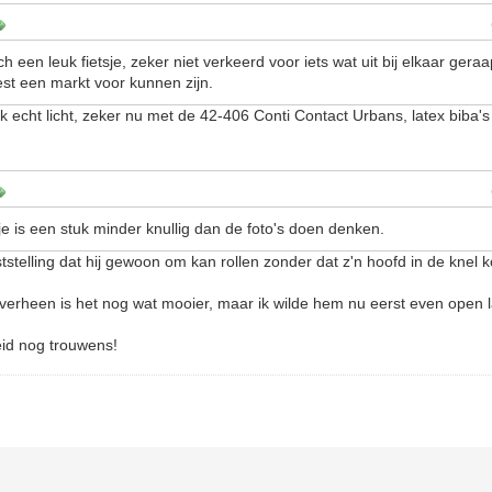
 een leuk fietsje, zeker niet verkeerd voor iets wat uit bij elkaar gera
est een markt voor kunnen zijn.
 ook echt licht, zeker nu met de 42-406 Conti Contact Urbans, latex biba
e is een stuk minder knullig dan de foto's doen denken.
stelling dat hij gewoon om kan rollen zonder dat z'n hoofd in de knel ko
verheen is het nog wat mooier, maar ik wilde hem nu eerst even open l
eid nog trouwens!