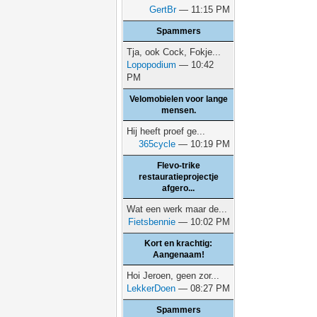
GertBr
— 11:15 PM
Spammers
Tja, ook Cock, Fokje...
Lopopodium
— 10:42
PM
Velomobielen voor lange
mensen.
Hij heeft proef ge...
365cycle
— 10:19 PM
Flevo-trike
restauratieprojectje
afgero...
Wat een werk maar de...
Fietsbennie
— 10:02 PM
Kort en krachtig:
Aangenaam!
Hoi Jeroen, geen zor...
LekkerDoen
— 08:27 PM
Spammers