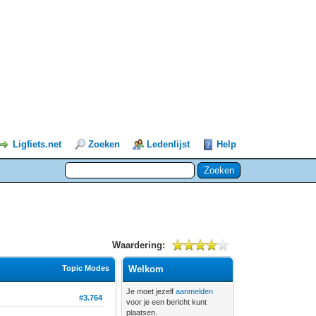
Ligfiets.net
Zoeken
Ledenlijst
Help
Waardering:
Topic Modes
Welkom
Je moet jezelf
aanmelden
#3.764
voor je een bericht kunt
plaatsen.