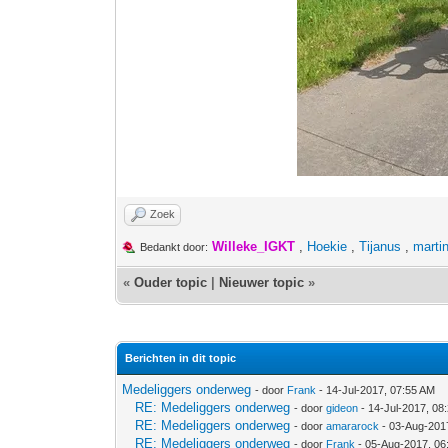
Zoek
Willeke_IGKT
,
Hoekie
,
Tijanus
,
marti
Bedankt door:
«
Ouder topic
|
Nieuwer topic
»
Berichten in dit topic
Medeliggers onderweg
- door
Frank
- 14-Jul-2017, 07:55 AM
RE: Medeliggers onderweg
- door
gideon
- 14-Jul-2017, 08
RE: Medeliggers onderweg
- door
amararock
- 03-Aug-201
RE: Medeliggers onderweg
- door
Frank
- 05-Aug-2017, 06