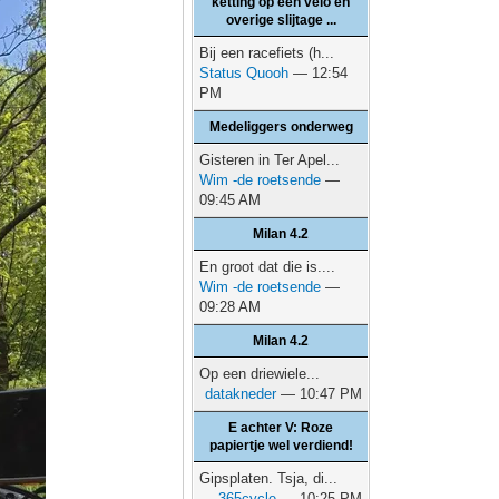
ketting op een velo en
overige slijtage ...
Bij een racefiets (h...
Status Quooh
— 12:54
PM
Medeliggers onderweg
Gisteren in Ter Apel...
Wim -de roetsende
—
09:45 AM
Milan 4.2
En groot dat die is....
Wim -de roetsende
—
09:28 AM
Milan 4.2
Op een driewiele...
datakneder
— 10:47 PM
E achter V: Roze
papiertje wel verdiend!
Gipsplaten. Tsja, di...
365cycle
— 10:25 PM