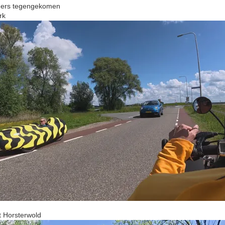
gers tegengekomen
rk
t Horsterwold