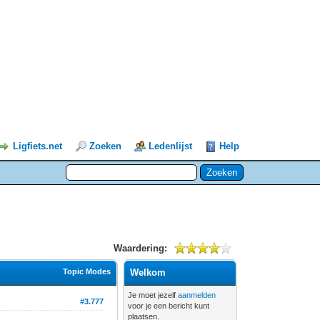
Ligfiets.net
Zoeken
Ledenlijst
Help
Waardering:
Topic Modes
Welkom
Je moet jezelf
aanmelden
#3.777
voor je een bericht kunt
plaatsen.