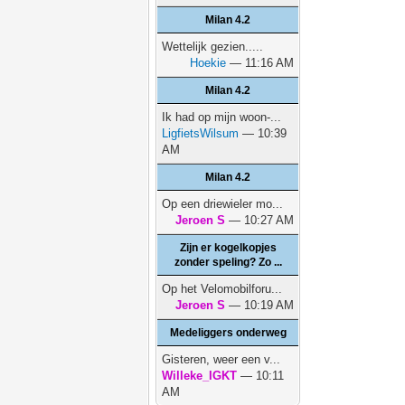
Milan 4.2
Wettelijk gezien.....
Hoekie
— 11:16 AM
Milan 4.2
Ik had op mijn woon-...
LigfietsWilsum
— 10:39
AM
Milan 4.2
Op een driewieler mo...
Jeroen S
— 10:27 AM
Zijn er kogelkopjes
zonder speling? Zo ...
Op het Velomobilforu...
Jeroen S
— 10:19 AM
Medeliggers onderweg
Gisteren, weer een v...
Willeke_IGKT
— 10:11
AM