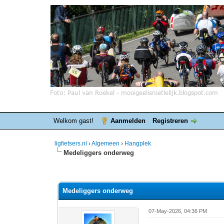
Welkom gast!
Aanmelden
Registreren
ligfietsers.nl
›
Algemeen
›
Hangplek
Medeliggers onderweg
7 stemmen - gemiddelde waardering is 3.86
1
2
3
4
5
Medeliggers onderweg
07-May-2026, 04:36 PM