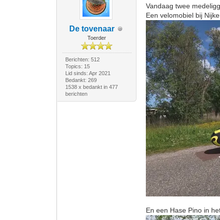
Vandaag twee medelig
Een velomobiel bij Nijke
De tovenaar
Toerder
Berichten: 512
Topics: 15
Lid sinds: Apr 2021
Bedankt: 269
1538 x bedankt in 477
berichten
En een Hase Pino in he