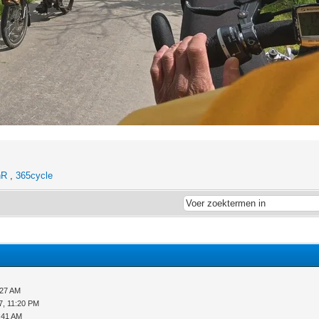
nR
,
365cycle
:27 AM
7, 11:20 PM
:41 AM