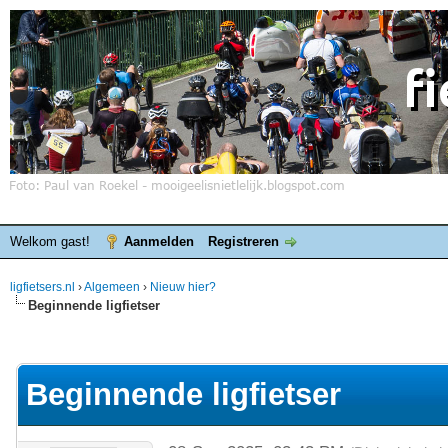
Welkom gast!
Aanmelden
Registreren
ligfietsers.nl
›
Algemeen
›
Nieuw hier?
Beginnende ligfietser
elde waardering is 0
Beginnende ligfietser