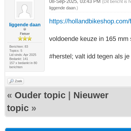
08-Sep-2025, 03:43 PM
(Dit bericht is
liggende daan
.)
https://hollandbikeshop.com/
liggende daan
Fietser
voldoende keuze in 165 mm 
Berichten: 83
Topics: 5
#herstel; valt idd tegen als je
Lid sinds: Apr 2025
Bedankt: 141
157 x bedankt in 80
berichten
Zoek
«
Ouder topic
|
Nieuwer
topic
»