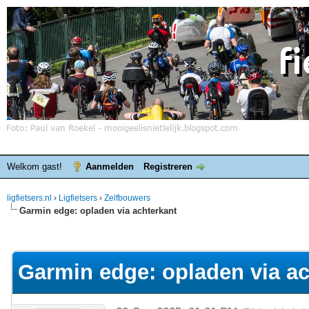
Welkom gast!
Aanmelden
Registreren
ligfietsers.nl
›
Ligfietsers
›
Zelfbouwers
Garmin edge: opladen via achterkant
elde waardering is 0
Garmin edge: opladen via ac