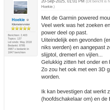
20-Sep-2025, 01:01 PM
(Dit bericht is
Hoekie
.)
Met de Garmin powered mount
Hoekie
Veel werk was het zoeken e
Kilometervreter
power deel op past.
Berichten: 2.403
Uiteindelijk een gevonden (e
Topics: 137
Lid sinds: May 2018
Bedankt: 8785
niks werden) en aangepast zo
3987 x bedankt in
1847 berichten
slijptol, dremerl en vijlen...
Gelukkig zitten het onder en
Zo zou het ook met een 3D 
worden.
Ik kan bevestigen dat werkt 
(hoofdschakelaar om) en de 