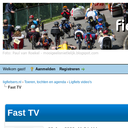
Welkom gast!
Aanmelden
Registreren
ligfietsers.nl
›
Toeren, tochten en agenda
›
Ligfiets video's
Fast TV
elde waardering is 0
Fast TV