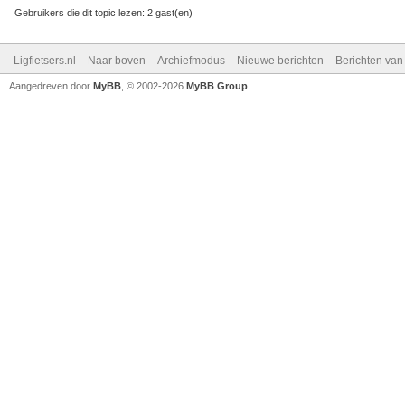
Gebruikers die dit topic lezen: 2 gast(en)
Ligfietsers.nl
Naar boven
Archiefmodus
Nieuwe berichten
Berichten va
Aangedreven door
MyBB
, © 2002-2026
MyBB Group
.