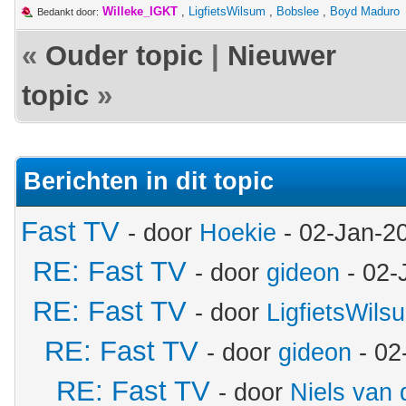
Willeke_IGKT
,
LigfietsWilsum
,
Bobslee
,
Boyd Maduro
Bedankt door:
«
Ouder topic
|
Nieuwer
topic
»
Berichten in dit topic
Fast TV
- door
Hoekie
- 02-Jan-2
RE: Fast TV
- door
gideon
- 02-
RE: Fast TV
- door
LigfietsWils
RE: Fast TV
- door
gideon
- 02
RE: Fast TV
- door
Niels van 