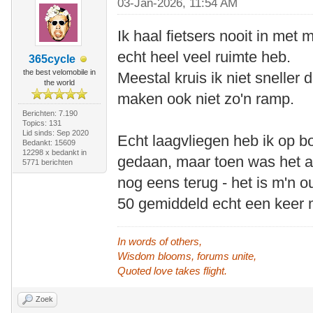
03-Jan-2026, 11:54 AM
Ik haal fietsers nooit in met
echt heel veel ruimte heb.
365cycle
the best velomobile in
Meestal kruis ik niet sneller
the world
maken ook niet zo'n ramp.
Berichten: 7.190
Topics: 131
Lid sinds: Sep 2020
Echt laagvliegen heb ik op 
Bedankt: 15609
12298 x bedankt in
gedaan, maar toen was het a
5771 berichten
nog eens terug - het is m'n 
50 gemiddeld echt een keer
In words of others,
Wisdom blooms, forums unite,
Quoted love takes flight.
Zoek