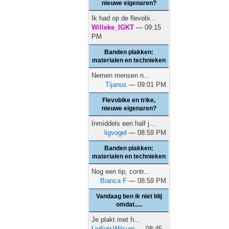
nieuwe eigenaren?
Ik had op de flevobi...
Willeke_IGKT
— 09:15
PM
Banden plakken:
materialen en technieken
Nemen mensen n...
Tijanus
— 09:01 PM
Flevobike en trike,
nieuwe eigenaren?
Inmiddels een half j...
ligvogel
— 08:59 PM
Banden plakken:
materialen en technieken
Nog een tip, contr...
Bianca F
— 08:59 PM
Vandaag ben ik niet blij
omdat.....
Je plakt met h...
LigfietsWilsum
— 08:45