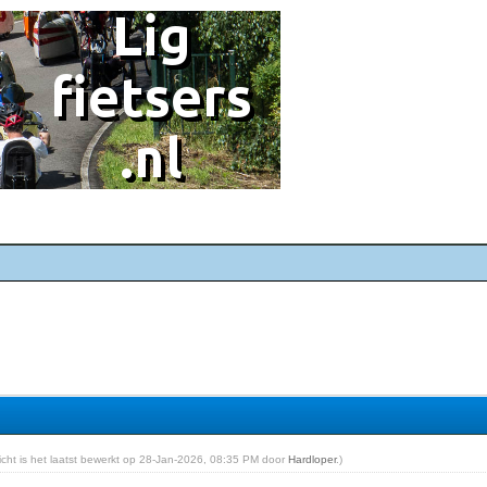
richt is het laatst bewerkt op 28-Jan-2026, 08:35 PM door
Hardloper
.)