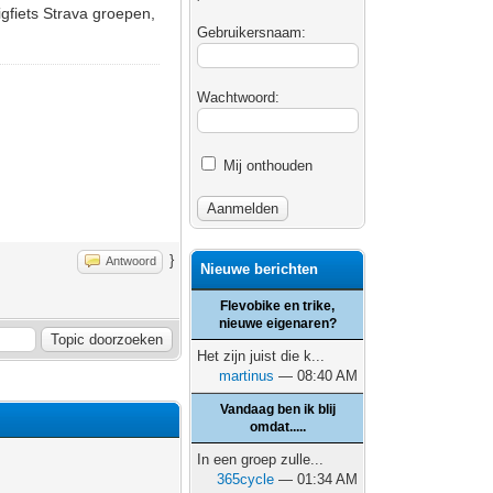
igfiets Strava groepen,
Gebruikersnaam:
Wachtwoord:
Mij onthouden
}
Antwoord
Nieuwe berichten
Flevobike en trike,
nieuwe eigenaren?
Het zijn juist die k...
martinus
— 08:40 AM
Vandaag ben ik blij
omdat.....
In een groep zulle...
365cycle
— 01:34 AM