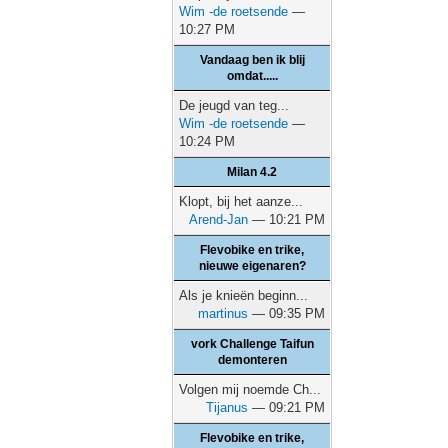
Wim -de roetsende
—
10:27 PM
Vandaag ben ik blij
omdat.....
De jeugd van teg...
Wim -de roetsende
—
10:24 PM
Milan 4.2
Klopt, bij het aanze...
Arend-Jan
— 10:21 PM
Flevobike en trike,
nieuwe eigenaren?
Als je knieën beginn...
martinus
— 09:35 PM
vork Challenge Taifun
demonteren
Volgen mij noemde Ch...
Tijanus
— 09:21 PM
Flevobike en trike,