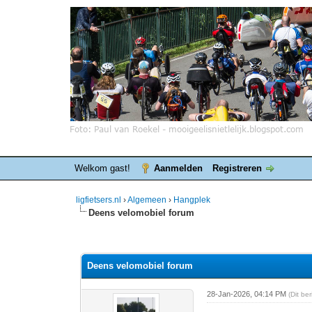
Welkom gast!
Aanmelden
Registreren
ligfietsers.nl
›
Algemeen
›
Hangplek
Deens velomobiel forum
0 stemmen - gemiddelde waardering is 0
1
2
3
4
5
Deens velomobiel forum
28-Jan-2026, 04:14 PM
(Dit be