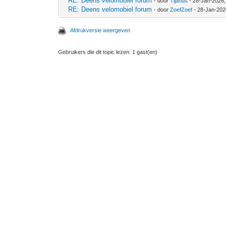
RE: Deens velomobiel forum
- door
Tijanus
- 28-Jan-2026,
RE: Deens velomobiel forum
- door
ZoefZoef
- 28-Jan-202
Afdrukversie weergeven
Gebruikers die dit topic lezen: 1 gast(en)