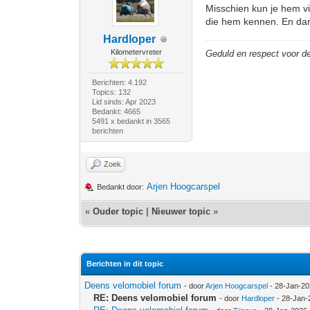
Misschien kun je hem vi
die hem kennen. En dan 
Hardloper
Kilometervreter
Geduld en respect voor 
Berichten: 4.192
Topics: 132
Lid sinds: Apr 2023
Bedankt: 4665
5491 x bedankt in 3565
berichten
Zoek
Arjen Hoogcarspel
Bedankt door:
«
Ouder topic
|
Nieuwer topic
»
Berichten in dit topic
Deens velomobiel forum
- door
Arjen Hoogcarspel
- 28-Jan-20
RE: Deens velomobiel forum
- door
Hardloper
- 28-Jan-