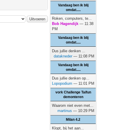
Vandaag ben ik blij
omdat.....
Roken, computers, te...
Bob Hagendijk
— 11:38
PM
Vandaag ben ik blij
omdat.....
Dus jullie denken ...
datakneder
— 11:08 PM
Vandaag ben ik blij
omdat.....
Dus jullie denken op...
Lopopodium
— 11:01 PM
vork Challenge Taifun
demonteren
Waarom niet even met...
martinus
— 10:29 PM
Milan 4.2
Klopt, bij het aan...