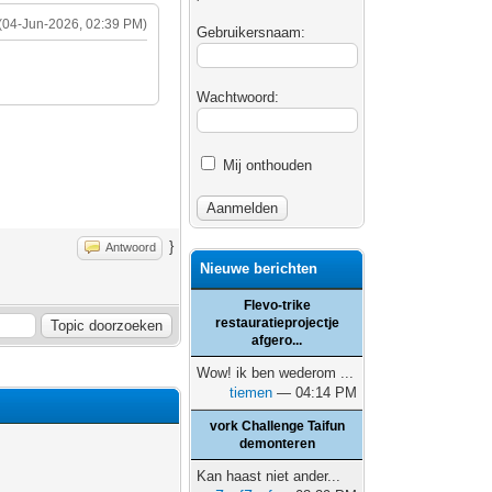
(04-Jun-2026, 02:39 PM)
Gebruikersnaam:
Wachtwoord:
Mij onthouden
}
Antwoord
Nieuwe berichten
Flevo-trike
restauratieprojectje
afgero...
Wow! ik ben wederom ...
tiemen
— 04:14 PM
vork Challenge Taifun
demonteren
Kan haast niet ander...