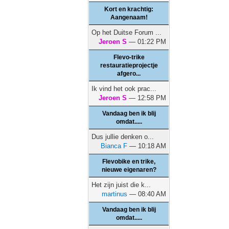
Kort en krachtig:
Aangenaam!
Op het Duitse Forum ...
Jeroen S
— 01:22 PM
Flevo-trike
restauratieprojectje
afgero...
Ik vind het ook prac...
Jeroen S
— 12:58 PM
Vandaag ben ik blij
omdat.....
Dus jullie denken o...
Bianca F
— 10:18 AM
Flevobike en trike,
nieuwe eigenaren?
Het zijn juist die k...
martinus
— 08:40 AM
Vandaag ben ik blij
omdat.....