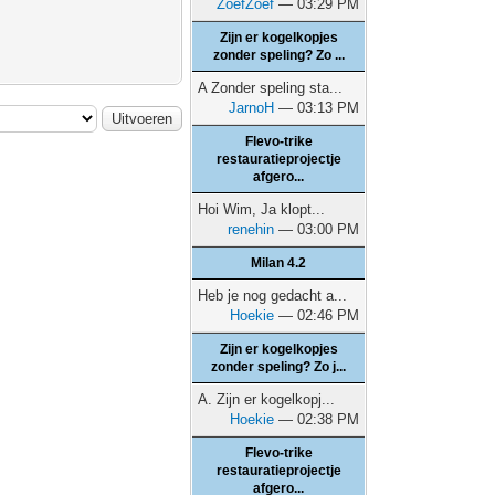
ZoefZoef
— 03:29 PM
Zijn er kogelkopjes
zonder speling? Zo ...
A Zonder speling sta...
JarnoH
— 03:13 PM
Flevo-trike
restauratieprojectje
afgero...
Hoi Wim, Ja klopt...
renehin
— 03:00 PM
Milan 4.2
Heb je nog gedacht a...
Hoekie
— 02:46 PM
Zijn er kogelkopjes
zonder speling? Zo j...
A. Zijn er kogelkopj...
Hoekie
— 02:38 PM
Flevo-trike
restauratieprojectje
afgero...