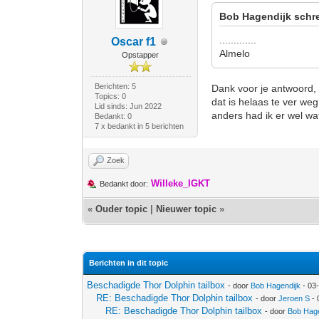
Bob Hagendijk schre
.............
Oscar f1
Almelo
Opstapper
Berichten: 5
Dank voor je antwoord,
Topics: 0
dat is helaas te ver weg
Lid sinds: Jun 2022
anders had ik er wel wat
Bedankt: 0
7 x bedankt in 5 berichten
Zoek
Willeke_IGKT
Bedankt door:
«
Ouder topic
|
Nieuwer topic
»
Berichten in dit topic
Beschadigde Thor Dolphin tailbox
- door
Bob Hagendijk
- 03
RE: Beschadigde Thor Dolphin tailbox
- door
Jeroen S
- 
RE: Beschadigde Thor Dolphin tailbox
- door
Bob Hage