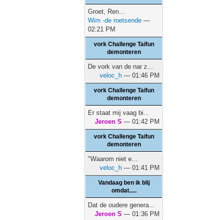
Groet, Ren...
Wim -de roetsende
—
02:21 PM
vork Challenge Taifun
demonteren
De vork van de nar z...
veloc_h
— 01:46 PM
vork Challenge Taifun
demonteren
Er staat mij vaag bi...
Jeroen S
— 01:42 PM
vork Challenge Taifun
demonteren
"Waarom niet e...
veloc_h
— 01:41 PM
Vandaag ben ik blij
omdat.....
Dat de oudere genera...
Jeroen S
— 01:36 PM