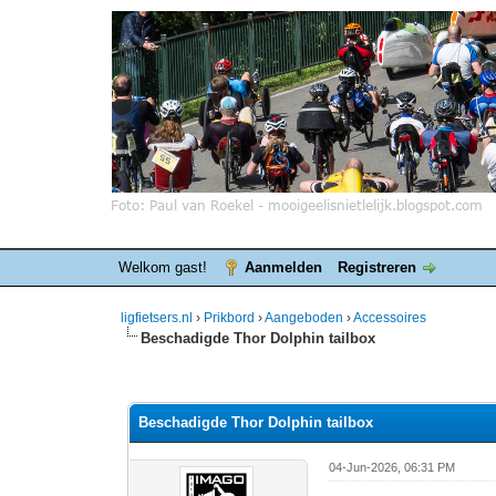
Welkom gast!
Aanmelden
Registreren
ligfietsers.nl
›
Prikbord
›
Aangeboden
›
Accessoires
Beschadigde Thor Dolphin tailbox
0 stemmen - gemiddelde waardering is 0
1
2
3
4
5
Beschadigde Thor Dolphin tailbox
04-Jun-2026, 06:31 PM