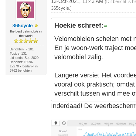
13-Oct-2021, 11:43 AM
(Dit bericht is
365cycle
.)
Hoekie schreef:
365cycle
the best velomobile in
the world
Velomobielen schelen met n
En je woon-werk traject moe
Berichten: 7.181
Topics: 131
velomobiel zalig.
Lid sinds: Sep 2020
Bedankt: 15596
12270 x bedankt in
5762 berichten
Langere versie: Het voordee
vooral ook praktisch; omdat 
verschilt tussen wind mee o
Inderdaad! De weerbeschermi