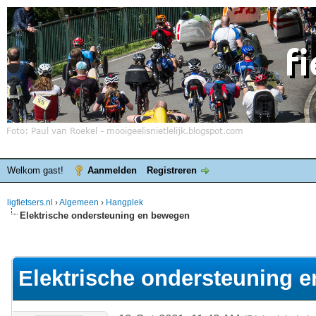
Welkom gast!
Aanmelden
Registreren
ligfietsers.nl
›
Algemeen
›
Hangplek
Elektrische ondersteuning en bewegen
elde waardering is 0
Elektrische ondersteuning 