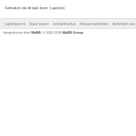
Gebruikers die dit topic lezen: 1 gast(en)
Ligfietsers.nl
Naar boven
Archiefmodus
Nieuwe berichten
Berichten va
Aangedreven door
MyBB
, © 2002-2026
MyBB Group
.