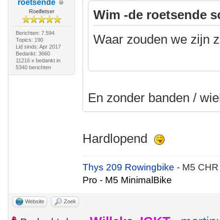
roetsende
Wim -de roetsende s
Roeifietser
Berichten: 7.594
Waar zouden we zijn 
Topics: 190
Lid sinds: Apr 2017
Bedankt: 3660
11216 x bedankt in
5340 berichten
En zonder banden / wie
Hardlopend
Thys 209 Rowingbike
- M5 CHR
Pro - M5 MinimalBike
Website
Zoek