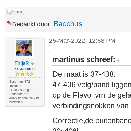
Zoek
Bacchus
Bedankt door:
25-Mar-2022, 12:58 PM
martinus schreef:
ThijsR
Ex-Mangonaut
De maat is 37-438.
Berichten: 372
47-406 velg/band liggen
Topics: 9
Lid sinds: Aug 2021
op de Flevo ivm de gel
Bedankt: 247
404 x bedankt in 218
berichten
verbindingsnokken va
Correctie,de buitenband 