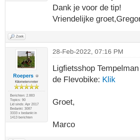
Dank je voor de tip!
Vriendelijke groet,Gregor
Zoek
28-Feb-2022, 07:16 PM
Ligfietsshop Tempelman
Roepers
de Flevobike:
Klik
Kilometervreter
Berichten: 2.883
Groet,
Topics: 90
Lid sinds: Apr 2017
Bedankt: 3087
3333 x bedankt in
1413 berichten
Marco