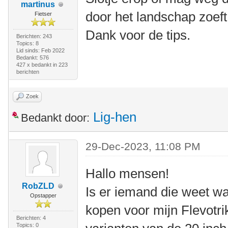
martinus
door het landschap zoe
Fietser
Dank voor de tips.
Berichten: 243
Topics: 8
Lid sinds: Feb 2022
Bedankt: 576
427 x bedankt in 223
berichten
Zoek
Lig-hen
Bedankt door:
29-Dec-2023, 11:08 PM
Hallo mensen!
RobZLD
Is er iemand die weet w
Opstapper
kopen voor mijn Flevotr
Berichten: 4
Topics: 0