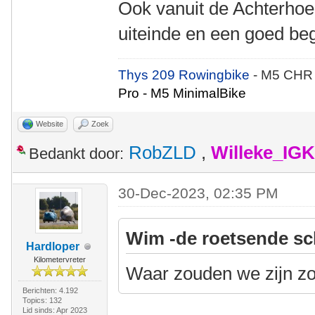
Ook vanuit de Achterhoe
uiteinde en een goed beg
Thys 209 Rowingbike
- M5 CHR
Pro - M5 MinimalBike
Website
Zoek
RobZLD
,
Willeke_IG
Bedankt door:
30-Dec-2023, 02:35 PM
Wim -de roetsende sc
Hardloper
Kilometervreter
Waar zouden we zijn z
Berichten: 4.192
Topics: 132
Lid sinds: Apr 2023