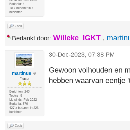
Bedankt: 4
10 x bedankt in 4
berichten
Zoek
Willeke_IGKT
,
martin
Bedankt door:
30-Dec-2023, 07:38 PM
Gewoon volhouden en mee
martinus
hebben waarvan eentje '
Fietser
Berichten: 243
Topics: 8
Lid sinds: Feb 2022
Bedankt: 576
427 x bedankt in 223
berichten
Zoek