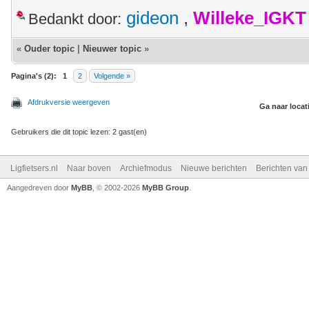
gideon
,
Willeke_IGKT
Bedankt door:
«
Ouder topic
|
Nieuwer topic
»
Pagina's (2):
1
2
Volgende »
Afdrukversie weergeven
Ga naar locat
Gebruikers die dit topic lezen: 2 gast(en)
Ligfietsers.nl
Naar boven
Archiefmodus
Nieuwe berichten
Berichten va
Aangedreven door
MyBB
, © 2002-2026
MyBB Group
.