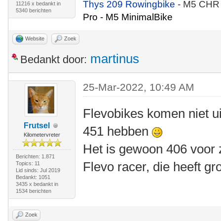
Thys 209 Rowingbike
- M5 CHR
11216 x bedankt in
5340 berichten
Pro - M5 MinimalBike
Website
Zoek
martinus
Bedankt door:
25-Mar-2022, 10:49 AM
Flevobikes komen niet ui
Frutsel
451 hebben
Kilometervreter
Het is gewoon 406 voor 
Berichten: 1.871
Flevo racer, die heeft gr
Topics: 11
Lid sinds: Jul 2019
Bedankt: 1051
3435 x bedankt in
1534 berichten
Zoek