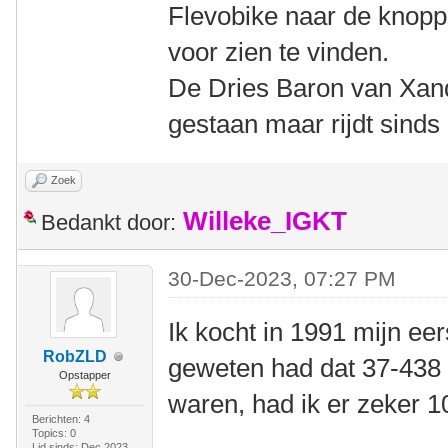
Flevobike naar de knopp
voor zien te vinden.
De Dries Baron van Xande
gestaan maar rijdt sinds
Zoek
Willeke_IGKT
Bedankt door:
30-Dec-2023, 07:27 PM
Ik kocht in 1991 mijn eer
RobZLD
geweten had dat 37-438 
Opstapper
waren, had ik er zeker 
Berichten: 4
Topics: 0
Lid sinds: Dec 2023