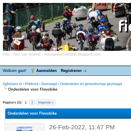
Welkom gast!
Aanmelden
Registreren
ligfietsers.nl
›
Prikbord
›
Gevraagd
›
Onderdelen en gereedschap gevraagd
Onderdelen voor Flevobike
elde waardering is 5
Pagina's (2):
1
2
Volgende »
Onderdelen voor Flevobike
26-Feb-2022, 11:47 PM