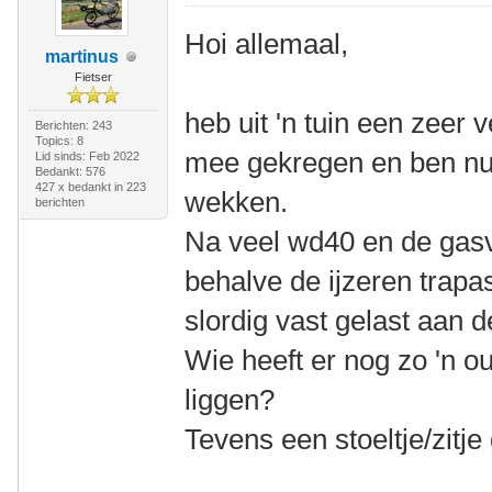
Hoi allemaal,
martinus
Fietser
heb uit 'n tuin een zeer
Berichten: 243
Topics: 8
mee gekregen en ben nu 
Lid sinds: Feb 2022
Bedankt: 576
427 x bedankt in 223
wekken.
berichten
Na veel wd40 en de gasv
behalve de ijzeren trapa
slordig vast gelast aan 
Wie heeft er nog zo 'n o
liggen?
Tevens een stoeltje/zitje