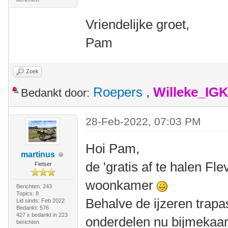
Vriendelijke groet,
Pam
Zoek
Roepers
,
Willeke_IG
Bedankt door:
28-Feb-2022, 07:03 PM
Hoi Pam,
martinus
de 'gratis af te halen Fle
Fietser
woonkamer
Berichten: 243
Topics: 8
Behalve de ijzeren trapa
Lid sinds: Feb 2022
Bedankt: 576
427 x bedankt in 223
onderdelen nu bijmekaar
berichten