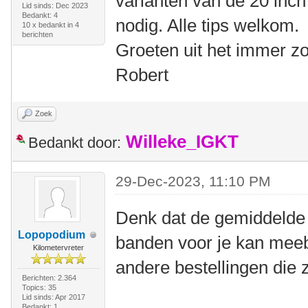
varianten van de 20 inch
Lid sinds: Dec 2023
Bedankt: 4
nodig. Alle tips welkom.
10 x bedankt in 4
berichten
Groeten uit het immer 
Robert
Zoek
Willeke_IGKT
Bedankt door:
29-Dec-2023, 11:10 PM
Denk dat de gemiddelde 
Lopopodium
banden voor je kan meeb
Kilometervreter
andere bestellingen die 
Berichten: 2.364
Topics: 35
Lid sinds: Apr 2017
Bedankt: 1