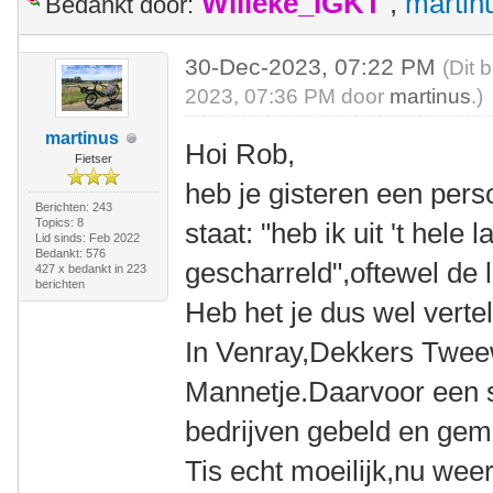
Willeke_IGKT
,
martin
Bedankt door:
30-Dec-2023, 07:22 PM
(Dit 
2023, 07:36 PM door
martinus
.)
martinus
Hoi Rob,
Fietser
heb je gisteren een pers
Berichten: 243
Topics: 8
staat: "heb ik uit 't hele
Lid sinds: Feb 2022
Bedankt: 576
gescharreld",oftewel de 
427 x bedankt in 223
berichten
Heb het je dus wel verte
In Venray,Dekkers Tweew
Mannetje.Daarvoor een st
bedrijven gebeld en gema
Tis echt moeilijk,nu wee