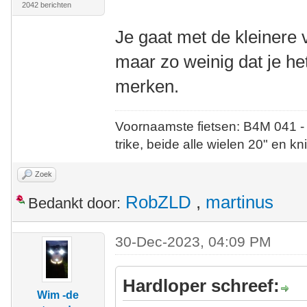
2042 berichten
Je gaat met de kleinere v
maar zo weinig dat je het
merken.
Voornaamste fietsen: B4M 041 -
trike, beide alle wielen 20" en kn
Zoek
RobZLD
,
martinus
Bedankt door:
30-Dec-2023, 04:09 PM
Hardloper schreef:
Wim -de