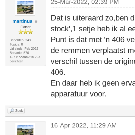
25-Mar-2022, 02:39 PM
Dat is uiteraard zo,ben
martinus
stock',1 setje heb ik al 
Fietser
Punt is dat met 'n 406 v
Berichten: 243
Topics: 8
de remmen verplaatst m
Lid sinds: Feb 2022
Bedankt: 576
427 x bedankt in 223
verschil tussen de origi
berichten
406.
En daar heb ik geen erv
apparatuur voor.
Zoek
16-Apr-2022, 11:29 AM