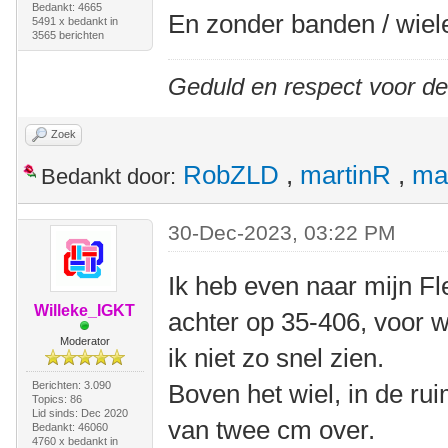
Bedankt: 4665
En zonder banden / wiel
5491 x bedankt in
3565 berichten
Geduld en respect voor d
Zoek
RobZLD
,
martinR
,
ma
Bedankt door:
30-Dec-2023, 03:22 PM
Ik heb even naar mijn Fl
Willeke_IGKT
achter op 35-406, voor w
Moderator
ik niet zo snel zien.
Berichten: 3.090
Boven het wiel, in de rui
Topics: 86
Lid sinds: Dec 2020
van twee cm over.
Bedankt: 46060
4760 x bedankt in