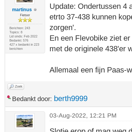
Update: Ondertussen 4
martinus
etrto 37-438 kunnen kope
Fietser
zorgen'.
Berichten: 243
Topics: 8
En een Flevobike ziet er
Lid sinds: Feb 2022
Bedankt: 576
427 x bedankt in 223
met de originele 438'er 
berichten
Allemaal een fijn Paas-
Zoek
berth9999
Bedankt door:
03-Aug-2022, 12:21 PM
Slotje erop of mag weg da