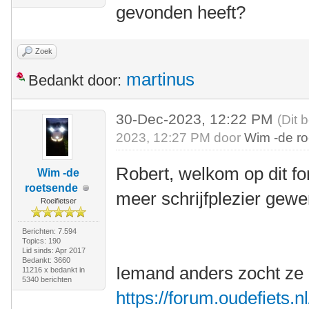
gevonden heeft?
Zoek
martinus
Bedankt door:
30-Dec-2023, 12:22 PM
(Dit 
2023, 12:27 PM door
Wim -de r
Robert, welkom op dit fo
Wim -de
roetsende
meer schrijfplezier gewe
Roeifietser
Berichten: 7.594
Topics: 190
Lid sinds: Apr 2017
Bedankt: 3660
Iemand anders zocht ze 
11216 x bedankt in
5340 berichten
https://forum.oudefiets.