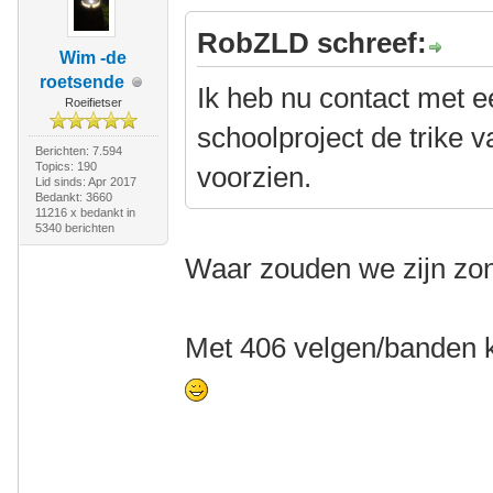
RobZLD schreef:
Wim -de
roetsende
Ik heb nu contact met ee
Roeifietser
schoolproject de trike 
Berichten: 7.594
Topics: 190
voorzien.
Lid sinds: Apr 2017
Bedankt: 3660
11216 x bedankt in
5340 berichten
Waar zouden we zijn zo
Met 406 velgen/banden ko