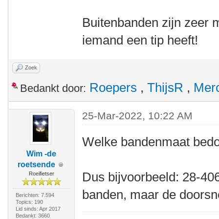
Buitenbanden zijn zeer mo
iemand een tip heeft!
Zoek
Roepers
,
ThijsR
,
Merc
Bedankt door:
25-Mar-2022, 10:22 AM
Welke bandenmaat bedoe
Wim -de
roetsende
Dus bijvoorbeeld: 28-406 
Roeifietser
banden, maar de doorsn
Berichten: 7.594
Topics: 190
Lid sinds: Apr 2017
Bedankt: 3660