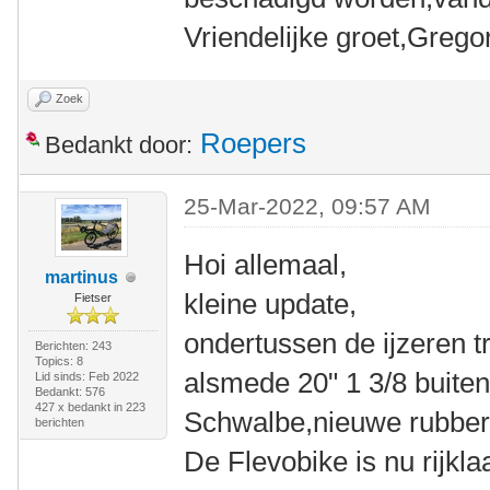
Vriendelijke groet,Gregor
Zoek
Roepers
Bedankt door:
25-Mar-2022, 09:57 AM
Hoi allemaal,
martinus
kleine update,
Fietser
ondertussen de ijzeren 
Berichten: 243
Topics: 8
alsmede 20" 1 3/8 buite
Lid sinds: Feb 2022
Bedankt: 576
427 x bedankt in 223
Schwalbe,nieuwe rubbers
berichten
De Flevobike is nu rijklaa