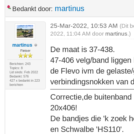
martinus
Bedankt door:
25-Mar-2022, 10:53 AM
(Dit 
2022, 11:04 AM door
martinus
.)
martinus
De maat is 37-438.
Fietser
47-406 velg/band liggen 
Berichten: 243
Topics: 8
de Flevo ivm de gelaste
Lid sinds: Feb 2022
Bedankt: 576
verbindingsnokken van
427 x bedankt in 223
berichten
Correctie,de buitenband i
20x406!
De bandjes die 'k zoek h
en Schwalbe 'HS110'.