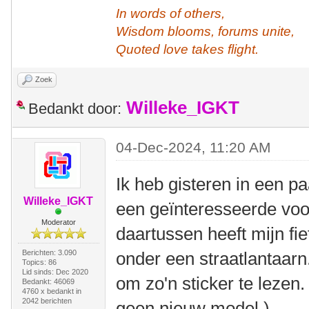
In words of others,
Wisdom blooms, forums unite,
Quoted love takes flight.
Zoek
Willeke_IGKT
Bedankt door:
04-Dec-2024, 11:20 AM
Ik heb gisteren in een p
Willeke_IGKT
een geïnteresseerde voo
Moderator
daartussen heeft mijn fie
Berichten: 3.090
onder een straatlantaar
Topics: 86
Lid sinds: Dec 2020
om zo'n sticker te lezen.
Bedankt: 46069
4760 x bedankt in
2042 berichten
geen nieuw model.)