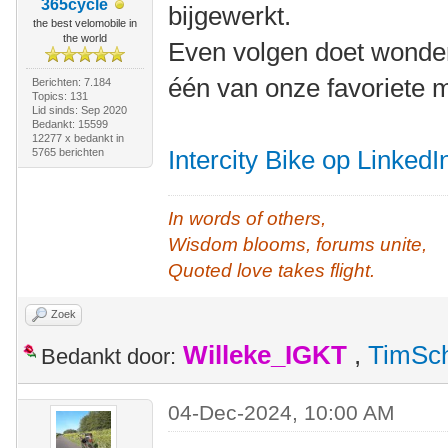
365cycle
bijgewerkt.
the best velomobile in
the world
Even volgen doet wonde
één van onze favoriete 
Berichten: 7.184
Topics: 131
Lid sinds: Sep 2020
Bedankt: 15599
12277 x bedankt in
Intercity Bike op LinkedI
5765 berichten
In words of others,
Wisdom blooms, forums unite,
Quoted love takes flight.
Zoek
Willeke_IGKT
,
TimSc
Bedankt door:
04-Dec-2024, 10:00 AM