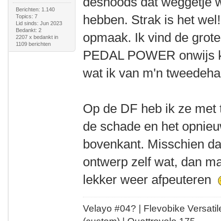
desnoods dat weggetje wa
Berichten: 1.140
hebben. Strak is het wel
Topics: 7
Lid sinds: Jun 2023
Bedankt: 2
opmaak. Ik vind de gro
2207 x bedankt in
1109 berichten
PEDAL POWER onwijs kin
wat ik van m'n tweedeha
Op de DF heb ik ze met 
de schade en het opnie
bovenkant. Misschien dat 
ontwerp zelf wat, dan m
lekker weer afpeuteren
Velayo #
0
4?
| Flevobike Versati