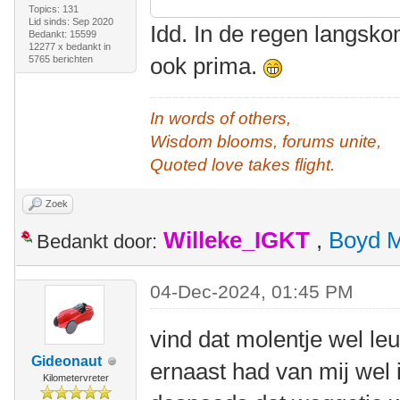
Topics: 131
Lid sinds: Sep 2020
Idd. In de regen langsk
Bedankt: 15599
12277 x bedankt in
ook prima.
5765 berichten
In words of others,
Wisdom blooms, forums unite,
Quoted love takes flight.
Zoek
Willeke_IGKT
,
Boyd 
Bedankt door:
04-Dec-2024, 01:45 PM
vind dat molentje wel le
Gideonaut
ernaast had van mij wel 
Kilometervreter