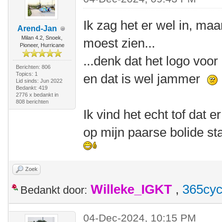
Ik zag het er wel in, maa
Arend-Jan
Milan 4.2, Snoek,
moest zien...
Pioneer, Hurricane
...denk dat het logo voor 
Berichten: 806
Topics: 1
en dat is wel jammer
Lid sinds: Jun 2022
Bedankt: 419
2776 x bedankt in
808 berichten
Ik vind het echt tof dat e
op mijn paarse bolide sta
Zoek
Willeke_IGKT
,
365cyc
Bedankt door:
04-Dec-2024, 10:15 PM