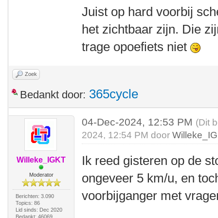
Juist op hard voorbij s
het zichtbaar zijn. Die 
trage opoefiets niet
Zoek
365cycle
Bedankt door:
04-Dec-2024, 12:53 PM
(Dit 
2024, 12:54 PM door
Willeke_I
Ik reed gisteren op de s
Willeke_IGKT
ongeveer 5 km/u, en toc
Moderator
voorbijganger met vrage
Berichten: 3.090
Topics: 86
Lid sinds: Dec 2020
Bedankt: 46069