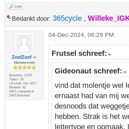
Zoek
365cycle
,
Willeke_IG
Bedankt door:
04-Dec-2024, 06:29 PM
Frutsel schreef:
ZoefZoef
Kilometervreter
Gideonaut schreef:
Berichten: 2.879
Topics: 30
vind dat molentje wel 
Lid sinds: Dec 2017
Bedankt: 42
4457 x bedankt in
ernaast had van mij we
2453 berichten
desnoods dat weggetje 
hebben. Strak is het w
lettertype en opmaak. I