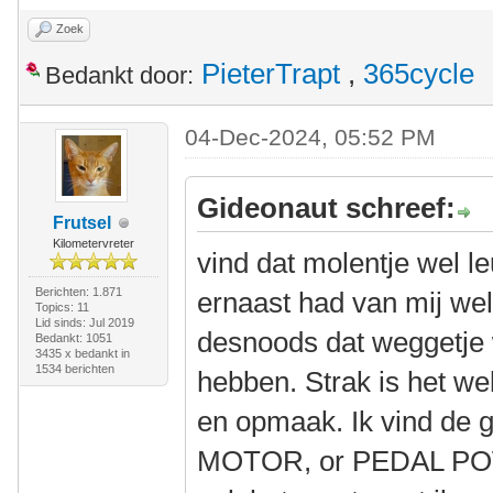
Zoek
PieterTrapt
,
365cycle
Bedankt door:
04-Dec-2024, 05:52 PM
Gideonaut schreef:
Frutsel
Kilometervreter
vind dat molentje wel l
Berichten: 1.871
ernaast had van mij wel
Topics: 11
Lid sinds: Jul 2019
desnoods dat weggetje w
Bedankt: 1051
3435 x bedankt in
1534 berichten
hebben. Strak is het we
en opmaak. Ik vind de 
MOTOR, or PEDAL POWE