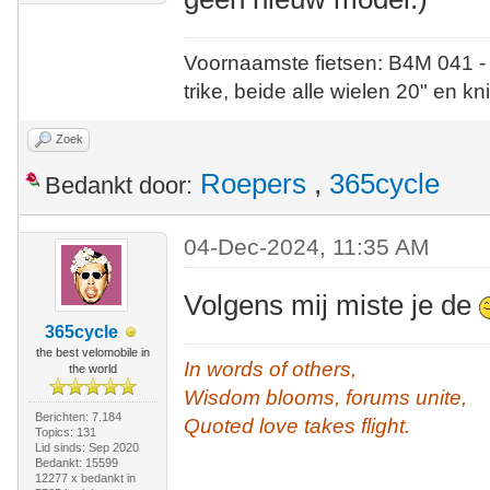
Voornaamste fietsen: B4M 041 -
trike, beide alle wielen 20" en kn
Zoek
Roepers
,
365cycle
Bedankt door:
04-Dec-2024, 11:35 AM
Volgens mij miste je de
365cycle
the best velomobile in
In words of others,
the world
Wisdom blooms, forums unite,
Berichten: 7.184
Quoted love takes flight.
Topics: 131
Lid sinds: Sep 2020
Bedankt: 15599
12277 x bedankt in