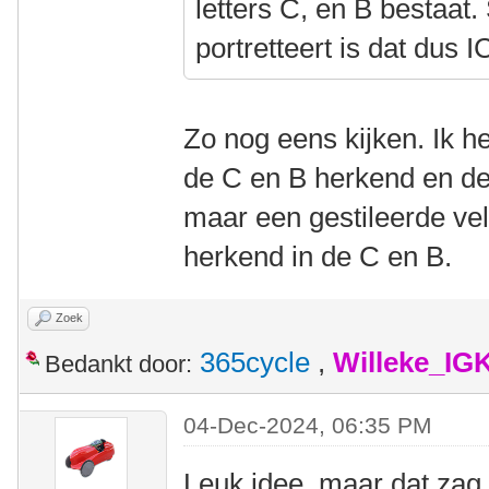
letters C, en B bestaat
portretteert is dat dus I
Zo nog eens kijken. Ik h
de C en B herkend en de I
maar een gestileerde vel
herkend in de C en B.
Zoek
365cycle
,
Willeke_IG
Bedankt door:
04-Dec-2024, 06:35 PM
Leuk idee, maar dat zag ik