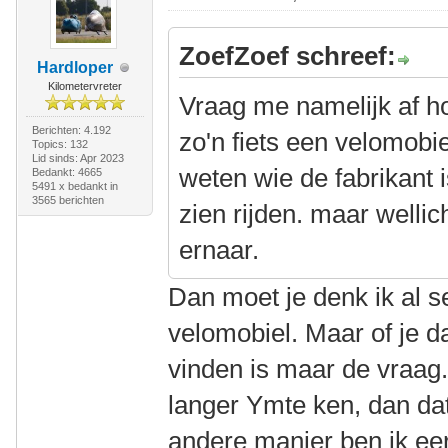
ZoefZoef schreef:
Hardloper
Kilometervreter
Vraag me namelijk af 
Berichten: 4.192
zo'n fiets een velomobie
Topics: 132
Lid sinds: Apr 2023
weten wie de fabrikant 
Bedankt: 4665
5491 x bedankt in
3565 berichten
zien rijden. maar wellic
ernaar.
Dan moet je denk ik al s
velomobiel. Maar of je d
vinden is maar de vraag.
langer Ymte ken, dan da
andere manier ben ik eers