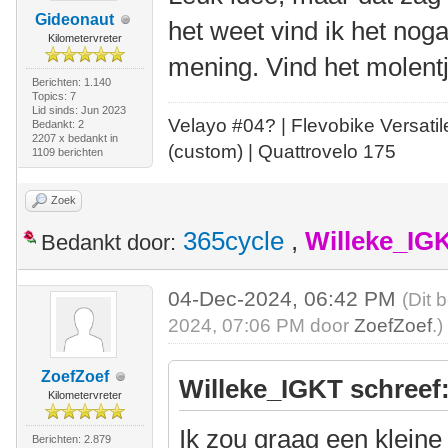
Gideonaut
het weet vind ik het nog
Kilometervreter
mening. Vind het molentj
Berichten: 1.140
Topics: 7
Lid sinds: Jun 2023
Velayo #
0
4?
| Flevobike Versati
Bedankt: 2
2207 x bedankt in
(custom) | Quattrovelo 175
1109 berichten
Zoek
365cycle
,
Willeke_IG
Bedankt door:
04-Dec-2024, 06:42 PM
(Dit 
2024, 07:06 PM door
ZoefZoef
.)
ZoefZoef
Willeke_IGKT schreef
Kilometervreter
Ik zou graag een kleine
Berichten: 2.879