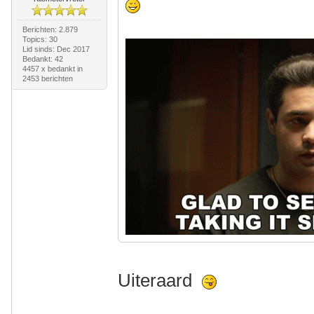
Berichten: 2.879
Topics: 30
Lid sinds: Dec 2017
Bedankt: 42
4457 x bedankt in
2453 berichten
Uiteraard