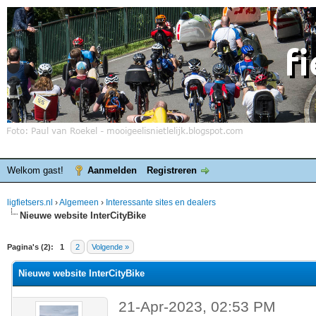
Welkom gast!
Aanmelden
Registreren
ligfietsers.nl
›
Algemeen
›
Interessante sites en dealers
Nieuwe website InterCityBike
elde waardering is 0
Pagina's (2):
1
2
Volgende »
Nieuwe website InterCityBike
21-Apr-2023, 02:53 PM