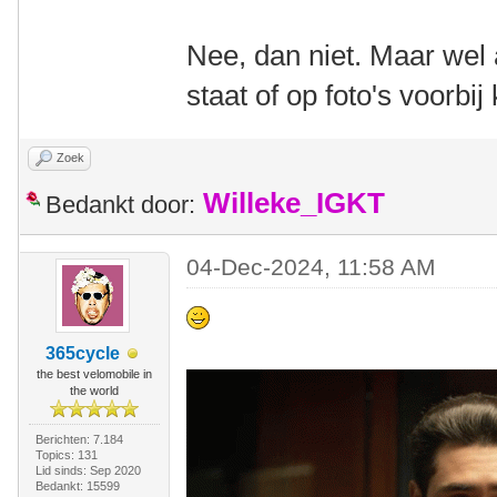
Nee, dan niet. Maar wel
staat of op foto's voorbi
Zoek
Willeke_IGKT
Bedankt door:
04-Dec-2024, 11:58 AM
365cycle
the best velomobile in
the world
Berichten: 7.184
Topics: 131
Lid sinds: Sep 2020
Bedankt: 15599