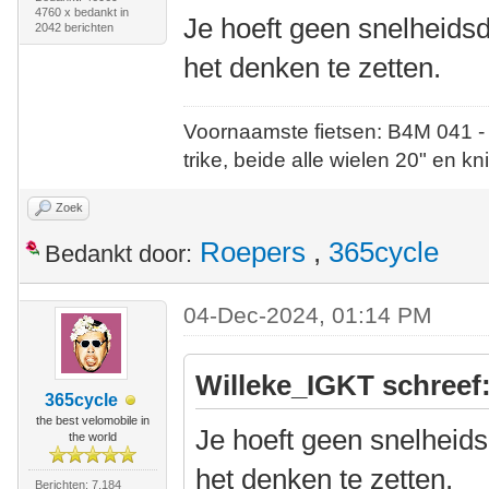
4760 x bedankt in
Je hoeft geen snelheids
2042 berichten
het denken te zetten.
Voornaamste fietsen: B4M 041 -
trike, beide alle wielen 20" en kn
Zoek
Roepers
,
365cycle
Bedankt door:
04-Dec-2024, 01:14 PM
Willeke_IGKT schreef
365cycle
the best velomobile in
Je hoeft geen snelheid
the world
het denken te zetten.
Berichten: 7.184