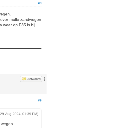
#8
 wegen.
n over mulle zandwegen
a weer op F35 is bij
}
Antwoord
#9
(29-Aug-2024, 01:39 PM)
e" wegen.