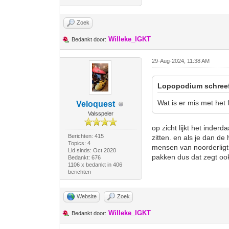
Zoek
Willeke_IGKT
Bedankt door:
29-Aug-2024, 11:38 AM
Lopopodium schree
Wat is er mis met het 
Veloquest
Valsspeler
op zicht lijkt het inder
Berichten: 415
zitten. en als je dan de
Topics: 4
mensen van noorderligt
Lid sinds: Oct 2020
pakken dus dat zegt ook
Bedankt: 676
1106 x bedankt in 406
berichten
Website
Zoek
Willeke_IGKT
Bedankt door: