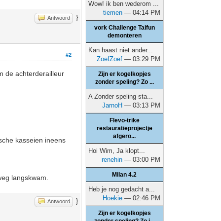
Wow! ik ben wederom ...
tiemen
— 04:14 PM
}
Antwoord
vork Challenge Taifun
demonteren
Kan haast niet ander...
#2
ZoefZoef
— 03:29 PM
 de achterderailleur
Zijn er kogelkopjes
zonder speling? Zo ...
A Zonder speling sta...
JarnoH
— 03:13 PM
Flevo-trike
restauratieprojectje
afgero...
ische kasseien ineens
Hoi Wim, Ja klopt...
renehin
— 03:00 PM
Milan 4.2
e weg langskwam.
Heb je nog gedacht a...
Hoekie
— 02:46 PM
}
Antwoord
Zijn er kogelkopjes