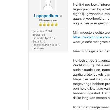
Het lijkt me leuk / int
tegengekomen bij je fie
eigenlijk gewandeld mo
Lopopodium
gaan, bijvoorbeeld omd
Kilometervreter
nog leuker je er gewoo
Berichten: 2.364
Mijn meeste slechte weg 
Topics: 35
https://www.google.c
Lid sinds: Apr 2017
waar je echt met grote
Bedankt: 1
2089 x bedankt in 1170
berichten
Maar sinds gisteren he
Het betreft de Stations
Zuid-Limburg. Dit is een
oude situatie zien, name
aardig grote joekels va
Maps hier laat zien, dus
toegevoegd hebben preci
een hele dikke laag van
hebben uitgestort. Het t
dikke laag van stenen o
Ik heb dat paadje maar 