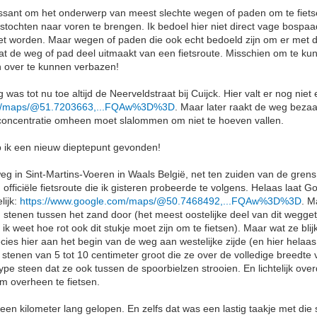
eressant om het onderwerp van meest slechte wegen of paden om te fiets
tstochten naar voren te brengen. Ik bedoel hier niet direct vage bospa
et worden. Maar wegen of paden die ook echt bedoeld zijn om er met d
at de weg of pad deel uitmaakt van een fietsroute. Misschien om te 
n over te kunnen verbazen!
was tot nu toe altijd de Neerveldstraat bij Cuijck. Hier valt er nog niet 
om/maps/@51.7203663,...FQAw%3D%3D
. Maar later raakt de weg bezaa
 concentratie omheen moet slalommen om niet te hoeven vallen.
b ik een nieuw dieptepunt gevonden!
weg in Sint-Martins-Voeren in Waals België, net ten zuiden van de gren
 officiële fietsroute die ik gisteren probeerde te volgens. Helaas laat
lijk:
https://www.google.com/maps/@50.7468492,...FQAw%3D%3D
. M
n stenen tussen het zand door (het meest oostelijke deel van dit wegge
 ik weet hoe rot ook dit stukje moet zijn om te fietsen). Maar wat ze bli
es hier aan het begin van de weg aan westelijke zijde (en hier helaas n
 stenen van 5 tot 10 centimeter groot die ze over de volledige breedte
ype steen dat ze ook tussen de spoorbielzen strooien. En lichtelijk ove
m overheen te fietsen.
een kilometer lang gelopen. En zelfs dat was een lastig taakje met die 