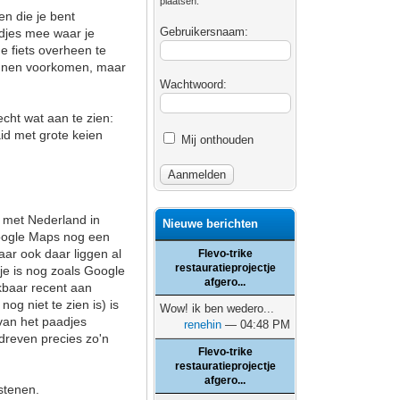
plaatsen.
en die je bent
Gebruikersnaam:
adjes mee waar je
e fiets overheen te
kunnen voorkomen, maar
Wachtwoord:
echt wat aan te zien:
id met grote keien
Mij onthouden
s met Nederland in
Nieuwe berichten
 Google Maps nog een
aar ook daar liggen al
Flevo-trike
restauratieprojectje
tje is nog zoals Google
afgero...
jkbaar recent aan
og niet te zien is) is
Wow! ik ben wedero...
 van het paadjes
renehin
— 04:48 PM
rdreven precies zo'n
Flevo-trike
restauratieprojectje
afgero...
stenen.