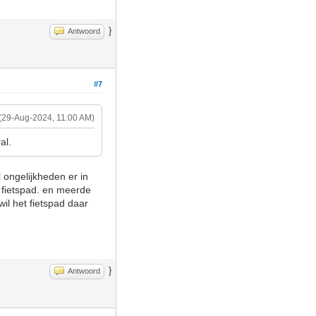
}
Antwoord
#7
(29-Aug-2024, 11:00 AM)
al.
l ongelijkheden er in
t fietspad. en meerde
l het fietspad daar
}
Antwoord