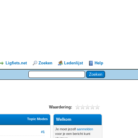
Ligfiets.net
Zoeken
Ledenlijst
Help
Waardering:
Topic Modes
Welkom
Je moet jezelf
aanmelden
#1
voor je een bericht kunt