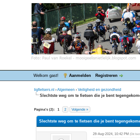
Welkom gast!
Aanmelden
Registreren
ligfietsers.nl
›
Algemeen
›
Veiligheid en gezondheid
Slechtste weg om te fietsen die je bent tegengeko
0 stemmen - gemiddelde waardering is 0
1
2
3
4
5
Pagina's (2):
1
2
Volgende »
Slechtste weg om te fietsen die je bent tegengekom
28-Aug-2024, 10:42 PM
(Dit b