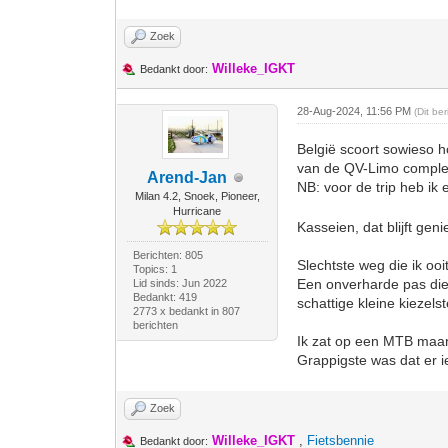
Zoek
Willeke_IGKT
Bedankt door:
28-Aug-2024, 11:56 PM
(Dit be
België scoort sowieso 
van de QV-Limo compleet 
Arend-Jan
NB: voor de trip heb ik
Milan 4.2, Snoek, Pioneer,
Hurricane
Kasseien, dat blijft gen
Berichten: 805
Slechtste weg die ik ooi
Topics: 1
Een onverharde pas die 
Lid sinds: Jun 2022
Bedankt: 419
schattige kleine kiezels
2773 x bedankt in 807
berichten
Ik zat op een MTB maar 
Grappigste was dat er i
Zoek
Willeke_IGKT
,
Fietsbennie
Bedankt door: