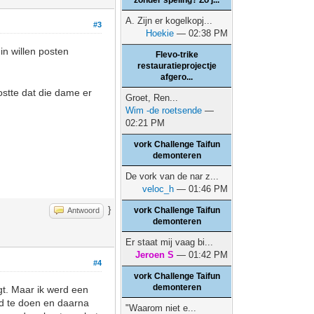
zonder speling? Zo j...
A. Zijn er kogelkopj...
#3
Hoekie
— 02:38 PM
in willen posten
Flevo-trike
restauratieprojectje
afgero...
ostte dat die dame er
Groet, Ren...
Wim -de roetsende
—
02:21 PM
vork Challenge Taifun
demonteren
De vork van de nar z...
veloc_h
— 01:46 PM
}
vork Challenge Taifun
Antwoord
demonteren
Er staat mij vaag bi...
Jeroen S
— 01:42 PM
#4
vork Challenge Taifun
demonteren
gt. Maar ik werd een
d te doen en daarna
"Waarom niet e...