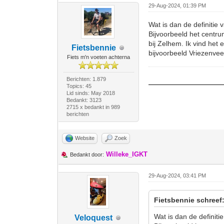
29-Aug-2024, 01:39 PM
Wat is dan de definitie
Bijvoorbeeld het centr
bij Zelhem. Ik vind het 
Fietsbennie
bijvoorbeeld Vriezenvee
Fiets m'n voeten achterna
Berichten: 1.879
Topics: 45
Lid sinds: May 2018
Bedankt: 3123
2715 x bedankt in 989
berichten
Website
Zoek
Willeke_IGKT
Bedankt door:
29-Aug-2024, 03:41 PM
Fietsbennie schreef
Wat is dan de definiti
Veloquest