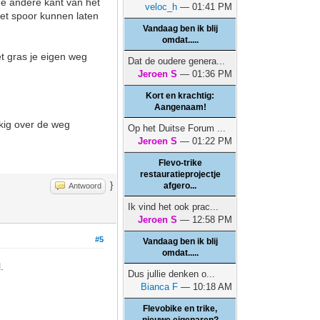
de andere kant van het
veloc_h
— 01:41 PM
et spoor kunnen laten
Vandaag ben ik blij
omdat.....
t gras je eigen weg
Dat de oudere genera...
Jeroen S
— 01:36 PM
Kort en krachtig:
Aangenaam!
kig over de weg
Op het Duitse Forum ...
Jeroen S
— 01:22 PM
Flevo-trike
restauratieprojectje
}
afgero...
Antwoord
Ik vind het ook prac...
Jeroen S
— 12:58 PM
#5
Vandaag ben ik blij
omdat.....
.
Dus jullie denken o...
Bianca F
— 10:18 AM
Flevobike en trike,