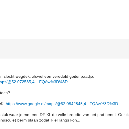
een slecht wegdek, alswel een veredeld geitenpaadje:
l/maps/@52.072585,4....FQAw%3D%3D
 toch?
OK:
https://www.google.nl/maps/@52.0842845,4...FQAw%3D%3D
n stuk waar je met een DF XL de volle breedte van het pad benut. Gel
inuscule) berm staan zodat ik er langs kon...