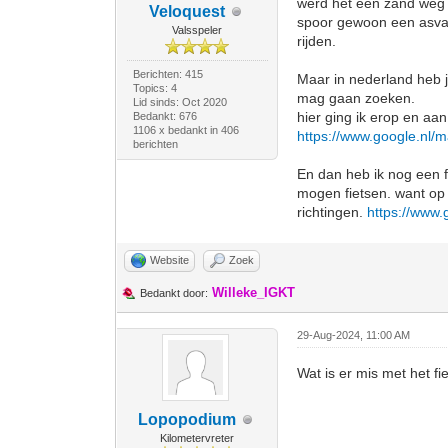
werd het een zand weg m
Veloquest
spoor gewoon een asval
Valsspeler
rijden.
Berichten: 415
Maar in nederland heb 
Topics: 4
mag gaan zoeken.
Lid sinds: Oct 2020
hier ging ik erop en aan
Bedankt: 676
1106 x bedankt in 406
https://www.google.n
berichten
En dan heb ik nog een 
mogen fietsen. want op d
richtingen.
https://www
Website
Zoek
Willeke_IGKT
Bedankt door:
29-Aug-2024, 11:00 AM
Wat is er mis met het fi
Lopopodium
Kilometervreter