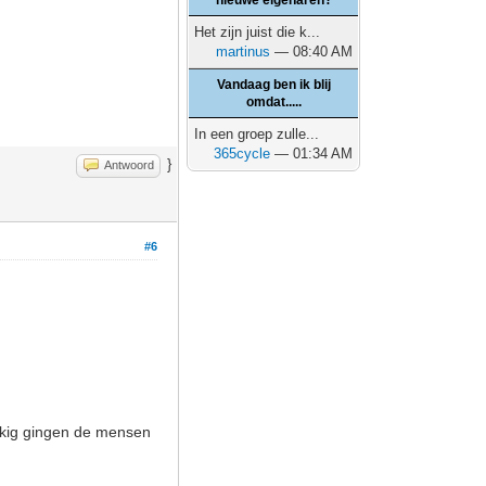
nieuwe eigenaren?
Het zijn juist die k...
martinus
— 08:40 AM
Vandaag ben ik blij
omdat.....
In een groep zulle...
365cycle
— 01:34 AM
}
Antwoord
#6
ukkig gingen de mensen