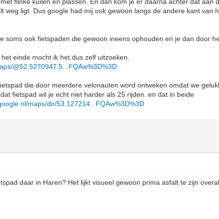
et flinke kuilen en plassen. En dan kom je er daarna achter dat aan 
t weg ligt. Dus google had mij ook gewoon langs de andere kant van h
je soms ook fietspaden die gewoon ineens ophouden en je dan door he
 het einde mocht ik het dus zelf uitzoeken.
l/maps/@52.5270947,5...FQAw%3D%3D
fietspad die door meerdere velonauten word ontweken omdat we geluk
at fietspad wil je echt niet harder als 25 rijden. en dat in beide
.google.nl/maps/dir/53.127214...FQAw%3D%3D
etspad daar in Haren? Het lijkt visueel gewoon prima asfalt te zijn overal