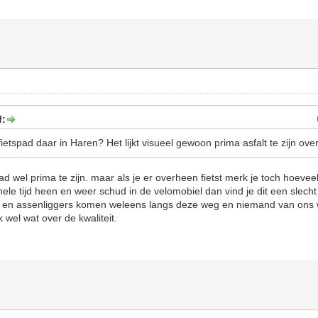
f:
fietspad daar in Haren? Het lijkt visueel gewoon prima asfalt te zijn over
daad wel prima te zijn. maar als je er overheen fietst merk je toch hoevee
 hele tijd heen en weer schud in de velomobiel dan vind je dit een slech
 en assenliggers komen weleens langs deze weg en niemand van ons wi
 wel wat over de kwaliteit.