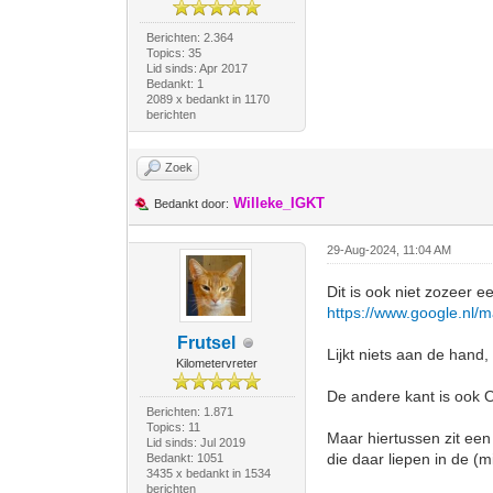
Berichten: 2.364
Topics: 35
Lid sinds: Apr 2017
Bedankt: 1
2089 x bedankt in 1170
berichten
Zoek
Willeke_IGKT
Bedankt door:
29-Aug-2024, 11:04 AM
Dit is ook niet zozeer 
https://www.google.n
Frutsel
Lijkt niets aan de hand,
Kilometervreter
De andere kant is ook 
Berichten: 1.871
Topics: 11
Maar hiertussen zit ee
Lid sinds: Jul 2019
die daar liepen in de (m
Bedankt: 1051
3435 x bedankt in 1534
berichten