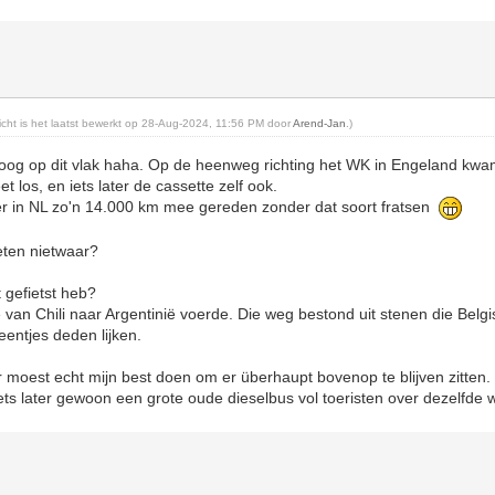
richt is het laatst bewerkt op 28-Aug-2024, 11:56 PM door
Arend-Jan
.)
hoog op dit vlak haha. Op de heenweg richting het WK in Engeland kwam
los, en iets later de cassette zelf ook.
 er in NL zo'n 14.000 km mee gereden zonder dat soort fratsen
ieten nietwaar?
t gefietst heb?
van Chili naar Argentinië voerde. Die weg bestond uit stenen die Belg
teentjes deden lijken.
moest echt mijn best doen om er überhaupt bovenop te blijven zitten.
ets later gewoon een grote oude dieselbus vol toeristen over dezelfd