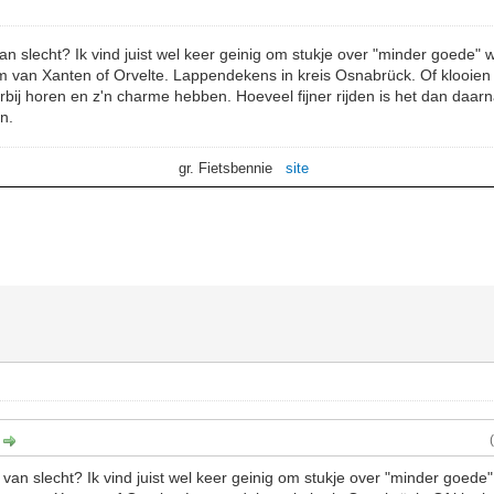
 van slecht? Ik vind juist wel keer geinig om stukje over "minder goede"
um van Xanten of Orvelte. Lappendekens in kreis Osnabrück. Of klooie
erbij horen en z'n charme hebben. Hoeveel fijner rijden is het dan daarn
n.
gr. Fietsbennie
site
:
e van slecht? Ik vind juist wel keer geinig om stukje over "minder goed