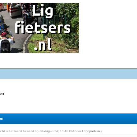
men
en
ericht is het laatst bewerkt op 28-Aug-2024, 10:43 PM door
Lopopodium
.)