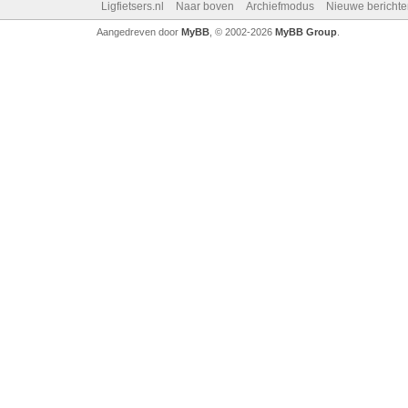
Ligfietsers.nl
Naar boven
Archiefmodus
Nieuwe berichte
Aangedreven door
MyBB
, © 2002-2026
MyBB Group
.