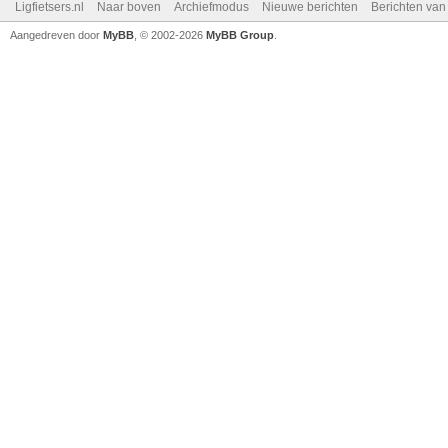
Ligfietsers.nl
Naar boven
Archiefmodus
Nieuwe berichten
Berichten va
Aangedreven door
MyBB
, © 2002-2026
MyBB Group
.