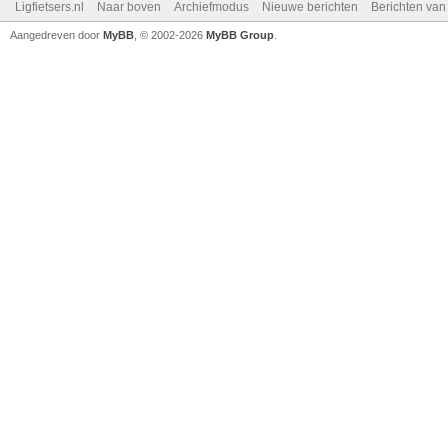
Ligfietsers.nl
Naar boven
Archiefmodus
Nieuwe berichten
Berichten va
Aangedreven door
MyBB
, © 2002-2026
MyBB Group
.