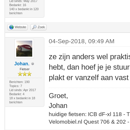
Lid sinds: May 2017
Bedankt: 16
140 x bedankt in 120
berichten
Website
Zoek
04-Sep-2018, 09:49 AM
ze zijn anders wel prakti
Johan.
hebt, dan hoef je je stuu
Fietser
plakt er vanzelf aan vas
Berichten: 190
Topics: 7
Lid sinds: Apr 2017
Groet,
Bedankt: 4
18 x bedankt in 18
berichten
Johan
huidige fietsen: ICB dF-xl 118 - 
Velomobiel.nl Quest 706 & 202 -