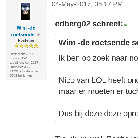
04-May-2017, 06:17 PM
edberg02 schreef:
Wim -de
roetsende
Wim -de roetsende s
Roeifietser
Berichten: 7.596
Ik ben op zoek naar no
Topics: 190
Lid sinds: Apr 2017
Bedankt: 3662
11231 x bedankt in
5342 berichten
Nico van LOL heeft on
maar er moeten er toc
Dus bij deze deze opr