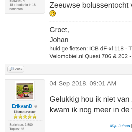
Bedankt: 4
Zeeuwse bolussentocht v
18 x bedankt in 18
berichten
Groet,
Johan
huidige fietsen: ICB dF-xl 118 - 
Velomobiel.nl Quest 706 & 202 -
Zoek
04-Sep-2018, 09:01 AM
Gelukkig hou ik niet va
ErikvanD
kwam ik nog meer in de 
Kilometervreter
Berichten: 1.500
Mijn fietsen
Topics: 45