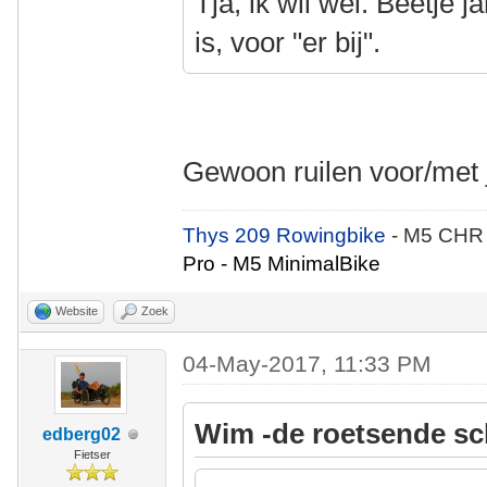
Tja, ik wil wel. Beetje 
is, voor "er bij".
Gewoon ruilen voor/me
Thys 209 Rowingbike
- M5 CHR
Pro - M5 MinimalBike
Website
Zoek
04-May-2017, 11:33 PM
Wim -de roetsende sc
edberg02
Fietser