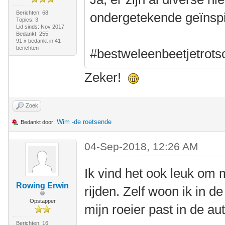
Berichten: 68
ondergetekende geïnspi
Topics: 3
Lid sinds: Nov 2017
Bedankt: 255
91 x bedankt in 41
berichten
#bestweleenbeetjetrots
Zeker!
Zoek
Wim -de roetsende
Bedankt door:
04-Sep-2018, 12:26 AM
Ik vind het ook leuk om
Rowing Erwin
rijden. Zelf woon ik in 
Opstapper
mijn roeier past in de aut
Berichten: 16