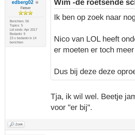
Wim -de roetsende sc
edberg02
Fietser
Ik ben op zoek naar nog
Berichten: 56
Topics: 5
Lid sinds: Apr 2017
Bedankt: 9
Nico van LOL heeft ond
23 x bedankt in 14
berichten
er moeten er toch meer 
Dus bij deze deze opro
Tja, ik wil wel. Beetje ja
voor "er bij".
Zoek