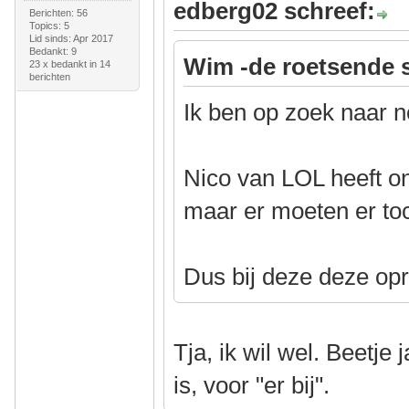
edberg02 schreef:
Berichten: 56
Topics: 5
Lid sinds: Apr 2017
Bedankt: 9
Wim -de roetsende 
23 x bedankt in 14
berichten
Ik ben op zoek naar n
Nico van LOL heeft on
maar er moeten er to
Dus bij deze deze op
Tja, ik wil wel. Beetje
is, voor "er bij".