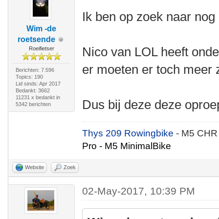
Ik ben op zoek naar nog 
Wim -de
roetsende
Nico van LOL heeft onde
Roeifietser
er moeten er toch meer 
Berichten: 7.596
Topics: 190
Lid sinds: Apr 2017
Bedankt: 3662
11231 x bedankt in
Dus bij deze deze oproe
5342 berichten
Thys 209 Rowingbike
- M5 CHR
Pro - M5 MinimalBike
Website
Zoek
02-May-2017, 10:39 PM