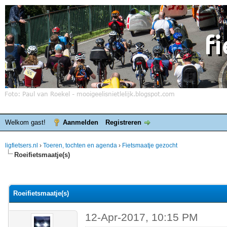
Welkom gast!
Aanmelden
Registreren
ligfietsers.nl
›
Toeren, tochten en agenda
›
Fietsmaatje gezocht
Roeifietsmaatje(s)
elde waardering is 0
Roeifietsmaatje(s)
12-Apr-2017, 10:15 PM