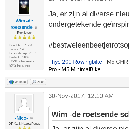
Ja, er zijn al diverse ni
Wim -de
ondergetekende geïnspir
roetsende
Roeifietser
#bestweleenbeetjetrotso
Berichten: 7.596
Topics: 190
Lid sinds: Apr 2017
Bedankt: 3662
Thys 209 Rowingbike
- M5 CHR
11231 x bedankt in
5342 berichten
Pro - M5 MinimalBike
Website
Zoek
30-Nov-2017, 12:10 AM
Wim -de roetsende sc
-Nico-
DF XL & Nazca Fuego
Ja, er zijn al diverse n