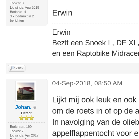
Topics: 0
Lid sinds: Aug 2018
Erwin
Bedankt: 4
3 x bedankt in 2
berichten
Erwin
Bezit een Snoek L, DF XL,
en een Raptobike Midrace
Zoek
04-Sep-2018, 08:50 AM
Lijkt mij ook leuk en ook
Johan.
om de roets in of op de
Fietser
In navolging van de olie
Berichten: 190
appelflappentocht voor e
Topics: 7
Lid sinds: Apr 2017