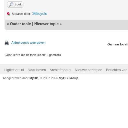
Zoek
365cycle
Bedankt door:
«
Ouder topic
|
Nieuwer topic
»
Afdrukversie weergeven
Ga naar locat
Gebruikers die dit topic lezen: 2 gast(en)
Ligfietsers.nl
Naar boven
Archiefmodus
Nieuwe berichten
Berichten va
Aangedreven door
MyBB
, © 2002-2026
MyBB Group
.