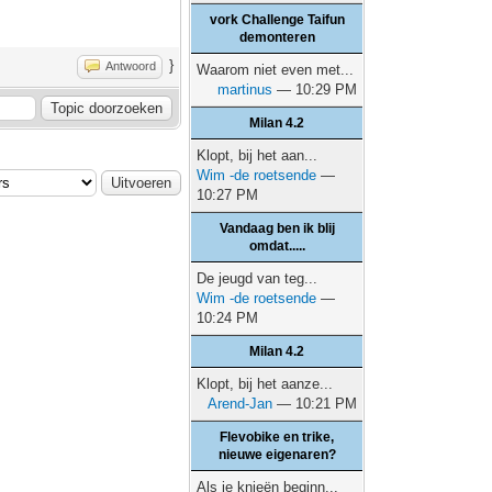
vork Challenge Taifun
demonteren
}
Antwoord
Waarom niet even met...
martinus
— 10:29 PM
Milan 4.2
Klopt, bij het aan...
Wim -de roetsende
—
10:27 PM
Vandaag ben ik blij
omdat.....
De jeugd van teg...
Wim -de roetsende
—
10:24 PM
Milan 4.2
Klopt, bij het aanze...
Arend-Jan
— 10:21 PM
Flevobike en trike,
nieuwe eigenaren?
Als je knieën beginn...