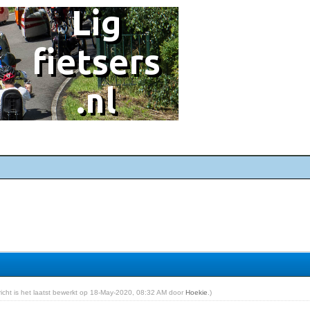
ericht is het laatst bewerkt op 18-May-2020, 08:32 AM door
Hoekie
.)