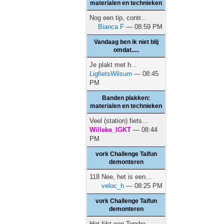
materialen en technieken
Nog een tip, contr...
Bianca F
— 08:59 PM
Vandaag ben ik niet blij
omdat.....
Je plakt met h...
LigfietsWilsum
— 08:45
PM
Banden plakken:
materialen en technieken
Veel (station) fiets...
Willeke_IGKT
— 08:44
PM
vork Challenge Taifun
demonteren
118 Nee, het is een...
veloc_h
— 08:25 PM
vork Challenge Taifun
demonteren
Het lijkt een Torxbo...