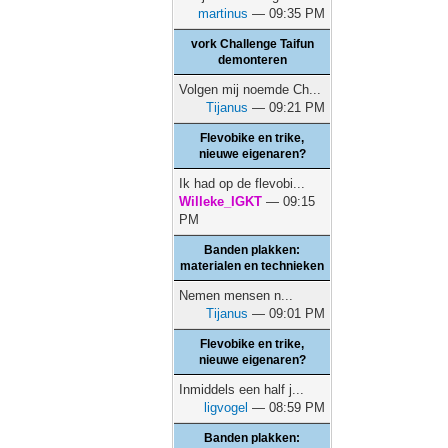
martinus
— 09:35 PM
vork Challenge Taifun
demonteren
Volgen mij noemde Ch...
Tijanus
— 09:21 PM
Flevobike en trike,
nieuwe eigenaren?
Ik had op de flevobi...
Willeke_IGKT
— 09:15
PM
Banden plakken:
materialen en technieken
Nemen mensen n...
Tijanus
— 09:01 PM
Flevobike en trike,
nieuwe eigenaren?
Inmiddels een half j...
ligvogel
— 08:59 PM
Banden plakken: