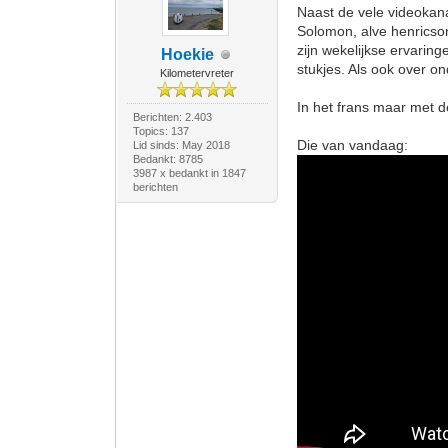
Naast de vele videokana
Solomon, alve henricson
zijn wekelijkse ervarin
Hoekie
stukjes. Als ook over 
Kilometervreter
In het frans maar met d
Berichten: 2.403
Topics: 137
Die van vandaag:
Lid sinds: May 2018
Bedankt: 8785
3987 x bedankt in 1847
berichten