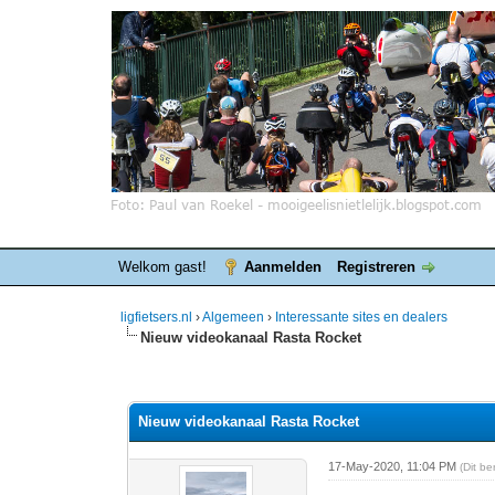
Welkom gast!
Aanmelden
Registreren
ligfietsers.nl
›
Algemeen
›
Interessante sites en dealers
Nieuw videokanaal Rasta Rocket
0 stemmen - gemiddelde waardering is 0
1
2
3
4
5
Nieuw videokanaal Rasta Rocket
17-May-2020, 11:04 PM
(Dit b