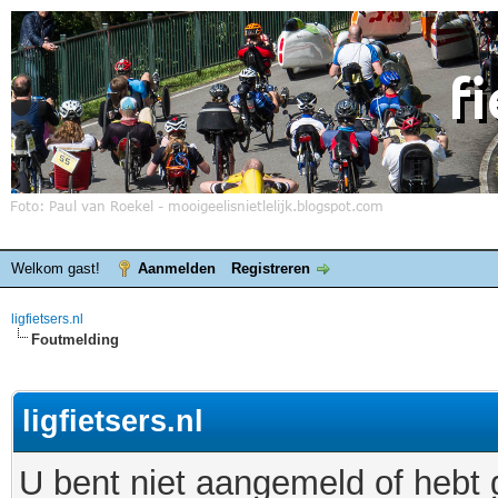
Welkom gast!
Aanmelden
Registreren
ligfietsers.nl
Foutmelding
ligfietsers.nl
U bent niet aangemeld of hebt