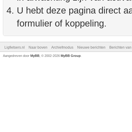
U hebt deze pagina direct a
formulier of koppeling.
Ligfietsers.nl
Naar boven
Archiefmodus
Nieuwe berichten
Berichten va
Aangedreven door
MyBB
, © 2002-2026
MyBB Group
.