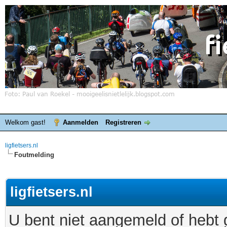
Welkom gast!
Aanmelden
Registreren
ligfietsers.nl
Foutmelding
ligfietsers.nl
U bent niet aangemeld of hebt