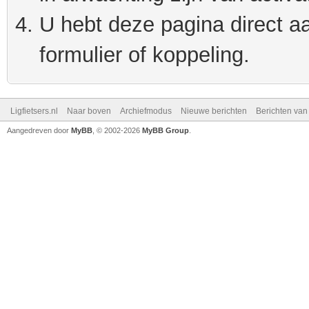
U hebt deze pagina direct a
formulier of koppeling.
Ligfietsers.nl
Naar boven
Archiefmodus
Nieuwe berichten
Berichten va
Aangedreven door
MyBB
, © 2002-2026
MyBB Group
.