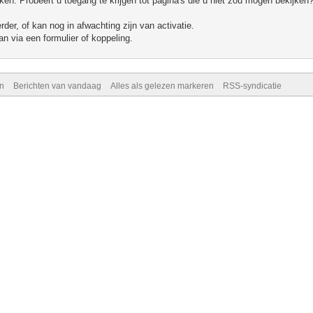
n. Probeert u toegang te krijgen tot pagina's die u niet zou mogen bekijken?
er, of kan nog in afwachting zijn van activatie.
n via een formulier of koppeling.
n
Berichten van vandaag
Alles als gelezen markeren
RSS-syndicatie