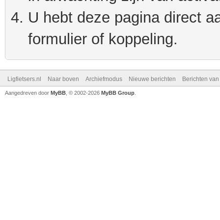
U hebt deze pagina direct a
formulier of koppeling.
Ligfietsers.nl
Naar boven
Archiefmodus
Nieuwe berichten
Berichten va
Aangedreven door
MyBB
, © 2002-2026
MyBB Group
.