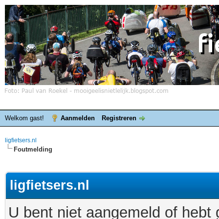
Welkom gast!
Aanmelden
Registreren
ligfietsers.nl
Foutmelding
ligfietsers.nl
U bent niet aangemeld of hebt