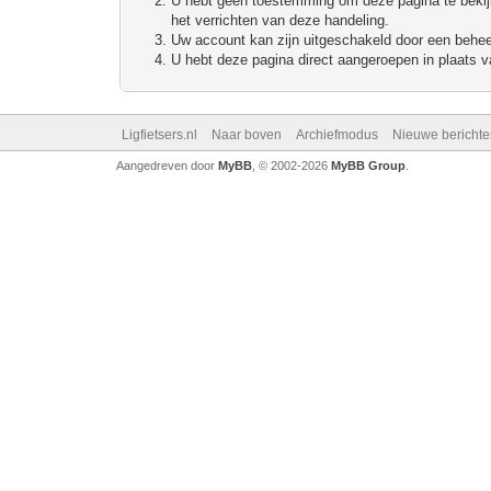
U hebt geen toestemming om deze pagina te bekijke
het verrichten van deze handeling.
Uw account kan zijn uitgeschakeld door een beheerd
U hebt deze pagina direct aangeroepen in plaats va
Ligfietsers.nl
Naar boven
Archiefmodus
Nieuwe berichte
Aangedreven door
MyBB
, © 2002-2026
MyBB Group
.