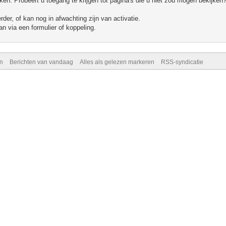
n. Probeert u toegang te krijgen tot pagina's die u niet zou mogen bekijken?
er, of kan nog in afwachting zijn van activatie.
n via een formulier of koppeling.
n
Berichten van vandaag
Alles als gelezen markeren
RSS-syndicatie