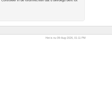
 Controleer in de forumrechten dat u bevoegd bent tot
Het is nu 09-Aug-2026, 01:11 PM