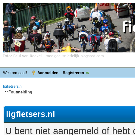
Welkom gast!
Aanmelden
Registreren
ligfietsers.nl
Foutmelding
ligfietsers.nl
U bent niet aangemeld of hebt