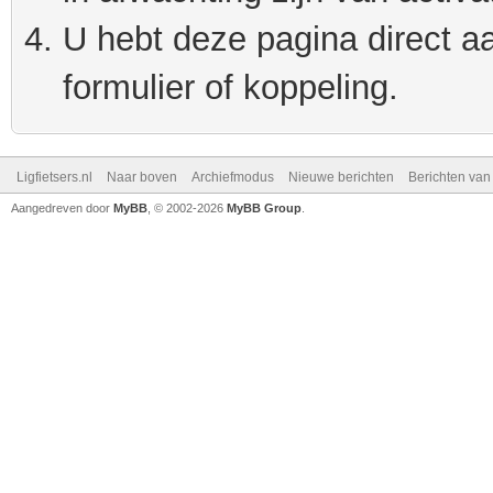
U hebt deze pagina direct a
formulier of koppeling.
Ligfietsers.nl
Naar boven
Archiefmodus
Nieuwe berichten
Berichten va
Aangedreven door
MyBB
, © 2002-2026
MyBB Group
.