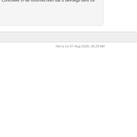
 Controleer in de forumrechten dat u bevoegd bent tot
Het is nu 07-Aug-2026, 06:29 AM