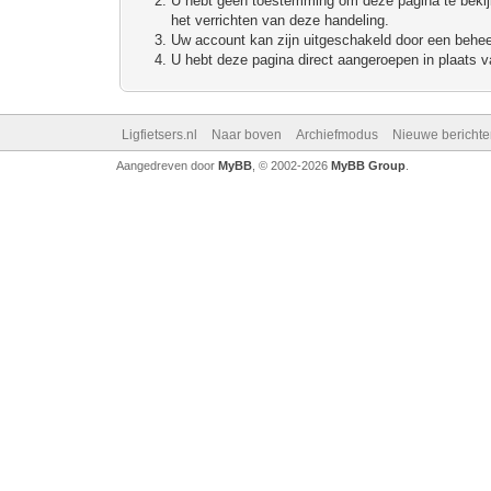
U hebt geen toestemming om deze pagina te bekijke
het verrichten van deze handeling.
Uw account kan zijn uitgeschakeld door een beheerd
U hebt deze pagina direct aangeroepen in plaats va
Ligfietsers.nl
Naar boven
Archiefmodus
Nieuwe berichte
Aangedreven door
MyBB
, © 2002-2026
MyBB Group
.