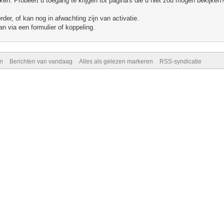
n. Probeert u toegang te krijgen tot pagina's die u niet zou mogen bekijken?
er, of kan nog in afwachting zijn van activatie.
n via een formulier of koppeling.
n
Berichten van vandaag
Alles als gelezen markeren
RSS-syndicatie