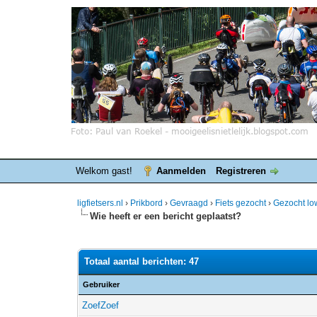
Welkom gast!
Aanmelden
Registreren
ligfietsers.nl
›
Prikbord
›
Gevraagd
›
Fiets gezocht
›
Gezocht low
Wie heeft er een bericht geplaatst?
Totaal aantal berichten: 47
Gebruiker
ZoefZoef