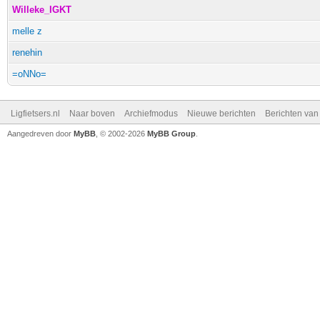
Willeke_IGKT
melle z
renehin
=oNNo=
Ligfietsers.nl
Naar boven
Archiefmodus
Nieuwe berichten
Berichten va
Aangedreven door
MyBB
, © 2002-2026
MyBB Group
.