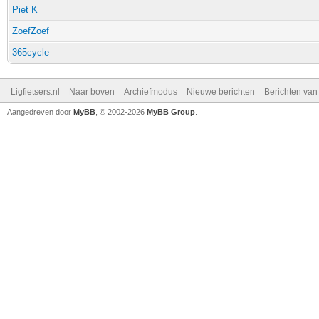
Piet K
ZoefZoef
365cycle
Ligfietsers.nl
Naar boven
Archiefmodus
Nieuwe berichten
Berichten va
Aangedreven door
MyBB
, © 2002-2026
MyBB Group
.