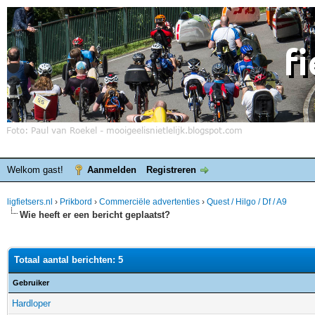
Welkom gast!
Aanmelden
Registreren
ligfietsers.nl
›
Prikbord
›
Commerciële advertenties
›
Quest / Hilgo / Df / A9
Wie heeft er een bericht geplaatst?
Totaal aantal berichten: 5
Gebruiker
Hardloper