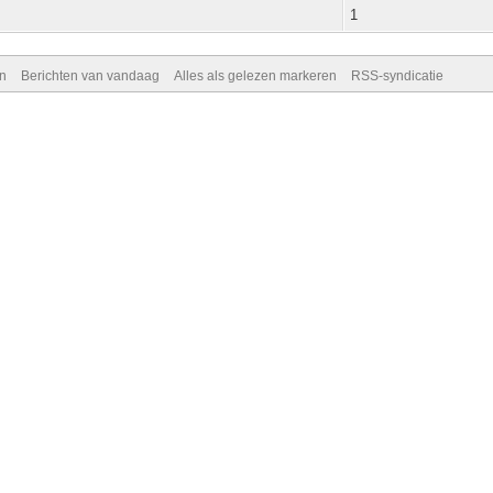
1
n
Berichten van vandaag
Alles als gelezen markeren
RSS-syndicatie