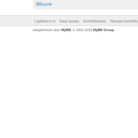
365cycle
Ligfietsers.nl
Naar boven
Archiefmodus
Nieuwe berichte
Aangedreven door
MyBB
, © 2002-2026
MyBB Group
.