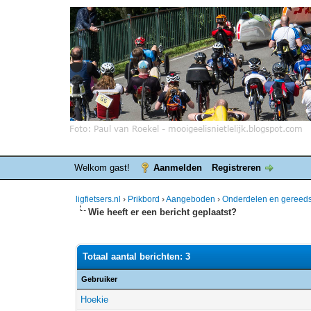
Welkom gast!
Aanmelden
Registreren
ligfietsers.nl
›
Prikbord
›
Aangeboden
›
Onderdelen en gereed
Wie heeft er een bericht geplaatst?
Totaal aantal berichten: 3
Gebruiker
Hoekie