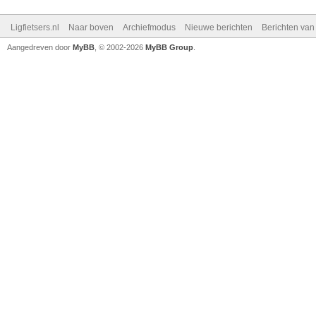
Ligfietsers.nl
Naar boven
Archiefmodus
Nieuwe berichten
Berichten va
Aangedreven door
MyBB
, © 2002-2026
MyBB Group
.