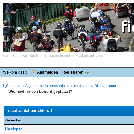
Welkom gast!
Aanmelden
Registreren
ligfietsers.nl
›
Algemeen
›
Interessante sites en dealers
›
Bikecalc.com
Wie heeft er een bericht geplaatst?
Totaal aantal berichten: 1
Gebruiker
Hardloper