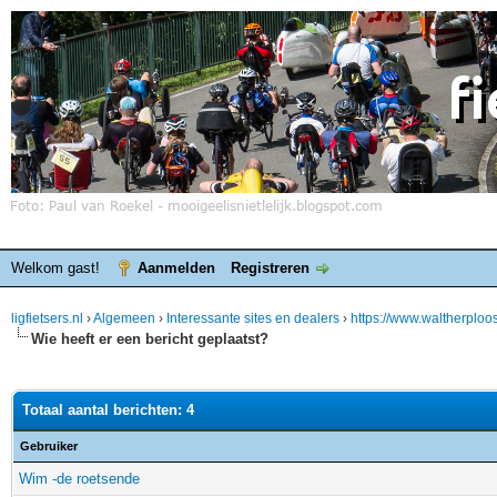
Welkom gast!
Aanmelden
Registreren
ligfietsers.nl
›
Algemeen
›
Interessante sites en dealers
›
https://www.waltherploo
Wie heeft er een bericht geplaatst?
Totaal aantal berichten: 4
Gebruiker
Wim -de roetsende