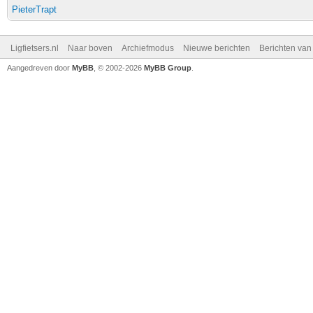
PieterTrapt
Ligfietsers.nl
Naar boven
Archiefmodus
Nieuwe berichten
Berichten va
Aangedreven door
MyBB
, © 2002-2026
MyBB Group
.