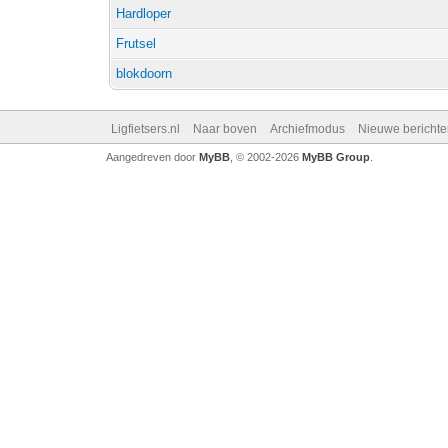
Hardloper
Frutsel
blokdoorn
Ligfietsers.nl
Naar boven
Archiefmodus
Nieuwe berichte
Aangedreven door
MyBB
, © 2002-2026
MyBB Group
.