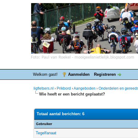
Welkom gast!
Aanmelden
Registreren
ligfietsers.nl
›
Prikbord
›
Aangeboden
›
Onderdelen en gereed
Wie heeft er een bericht geplaatst?
Totaal aantal berichten: 6
Gebruiker
Tegelfanaat