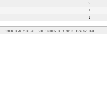
2
1
1
n
Berichten van vandaag
Alles als gelezen markeren
RSS-syndicatie