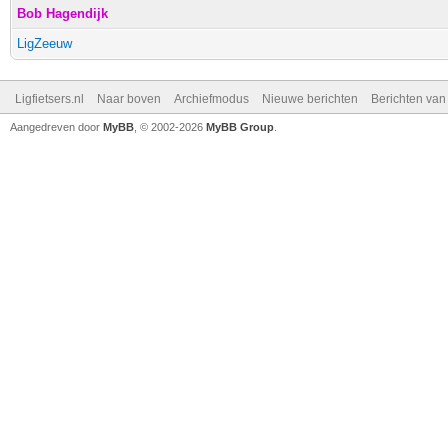
Bob Hagendijk
LigZeeuw
Ligfietsers.nl
Naar boven
Archiefmodus
Nieuwe berichten
Berichten va
Aangedreven door
MyBB
, © 2002-2026
MyBB Group
.