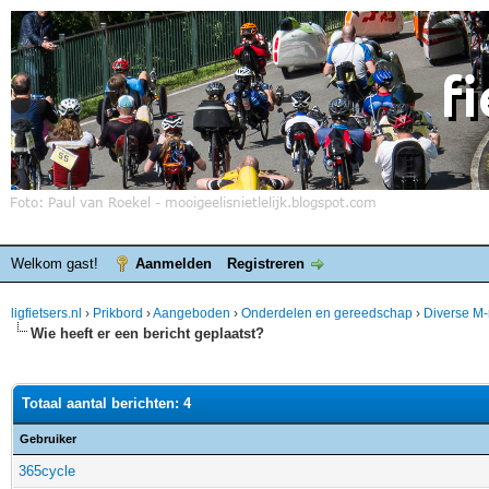
Welkom gast!
Aanmelden
Registreren
ligfietsers.nl
›
Prikbord
›
Aangeboden
›
Onderdelen en gereedschap
›
Diverse M-
Wie heeft er een bericht geplaatst?
Totaal aantal berichten: 4
Gebruiker
365cycle