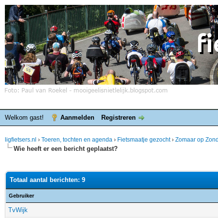
Welkom gast!
Aanmelden
Registreren
ligfietsers.nl
›
Toeren, tochten en agenda
›
Fietsmaatje gezocht
›
Zomaar op Zond
Wie heeft er een bericht geplaatst?
Totaal aantal berichten: 9
Gebruiker
TvWijk