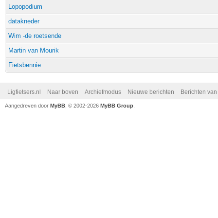
Lopopodium
datakneder
Wim -de roetsende
Martin van Mourik
Fietsbennie
Ligfietsers.nl
Naar boven
Archiefmodus
Nieuwe berichten
Berichten va
Aangedreven door
MyBB
, © 2002-2026
MyBB Group
.