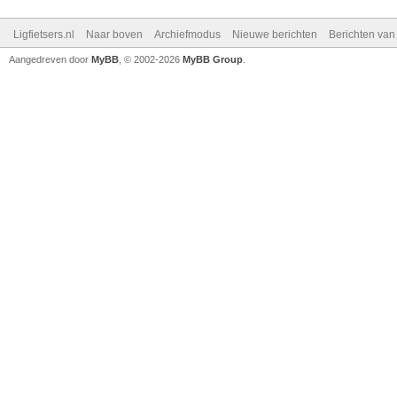
Ligfietsers.nl
Naar boven
Archiefmodus
Nieuwe berichten
Berichten va
Aangedreven door
MyBB
, © 2002-2026
MyBB Group
.