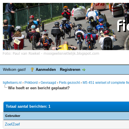
Welkom gast!
Aanmelden
Registreren
ligfietsers.nl
›
Prikbord
›
Gevraagd
›
Fiets gezocht
›
M5 451 wielset of complete fi
Wie heeft er een bericht geplaatst?
Totaal aantal berichten: 1
Gebruiker
ZoefZoef