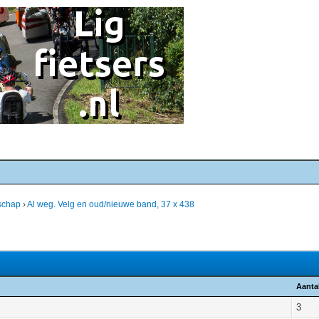
schap
›
Al weg. Velg en oud/nieuwe band, 37 x 438
Aanta
3