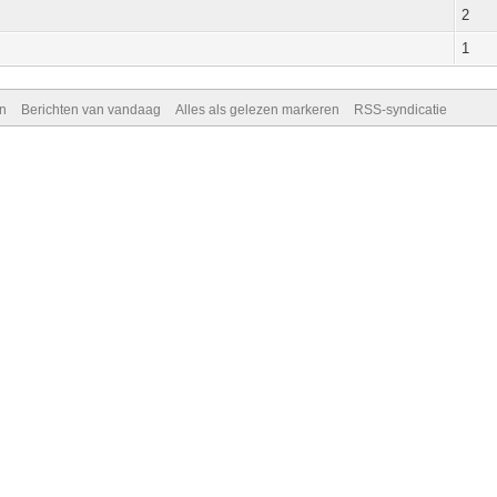
2
1
n
Berichten van vandaag
Alles als gelezen markeren
RSS-syndicatie