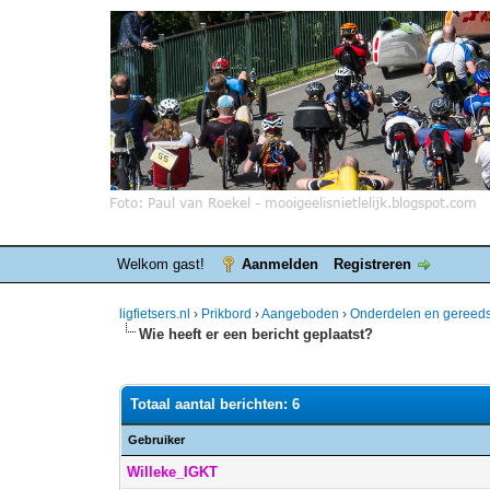
Welkom gast!
Aanmelden
Registreren
ligfietsers.nl
›
Prikbord
›
Aangeboden
›
Onderdelen en gereed
Wie heeft er een bericht geplaatst?
Totaal aantal berichten: 6
Gebruiker
Willeke_IGKT