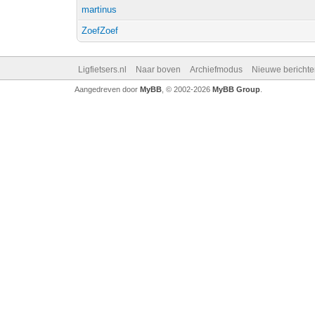
martinus
ZoefZoef
Ligfietsers.nl
Naar boven
Archiefmodus
Nieuwe berichte
Aangedreven door
MyBB
, © 2002-2026
MyBB Group
.