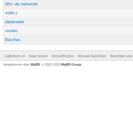
Wim -de roetsende
melle z
datakneder
voodoo
Bacchus
Ligfietsers.nl
Naar boven
Archiefmodus
Nieuwe berichten
Berichten va
Aangedreven door
MyBB
, © 2002-2026
MyBB Group
.