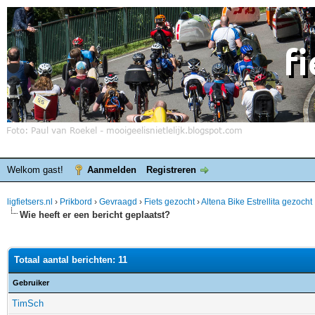
Welkom gast!
Aanmelden
Registreren
ligfietsers.nl
›
Prikbord
›
Gevraagd
›
Fiets gezocht
›
Altena Bike Estrellita gezocht
Wie heeft er een bericht geplaatst?
Totaal aantal berichten: 11
Gebruiker
TimSch