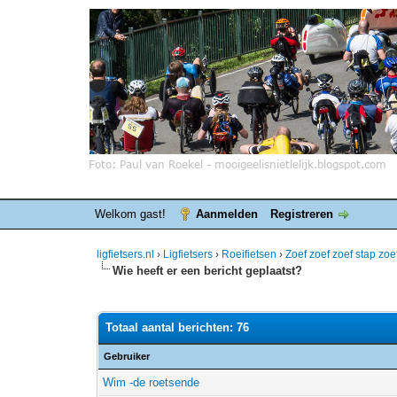
Welkom gast!
Aanmelden
Registreren
ligfietsers.nl
›
Ligfietsers
›
Roeifietsen
›
Zoef zoef zoef stap zoe
Wie heeft er een bericht geplaatst?
Totaal aantal berichten: 76
Gebruiker
Wim -de roetsende