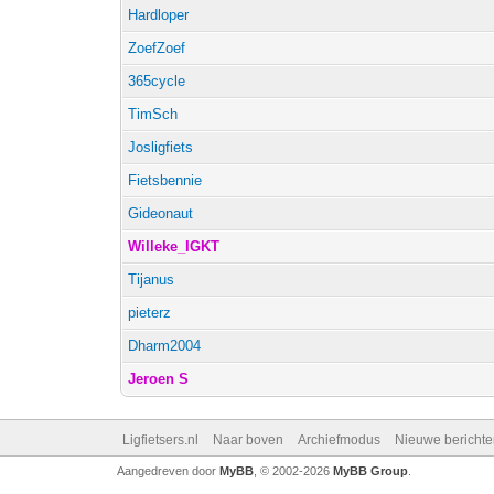
Hardloper
ZoefZoef
365cycle
TimSch
Josligfiets
Fietsbennie
Gideonaut
Willeke_IGKT
Tijanus
pieterz
Dharm2004
Jeroen S
Ligfietsers.nl
Naar boven
Archiefmodus
Nieuwe berichte
Aangedreven door
MyBB
, © 2002-2026
MyBB Group
.