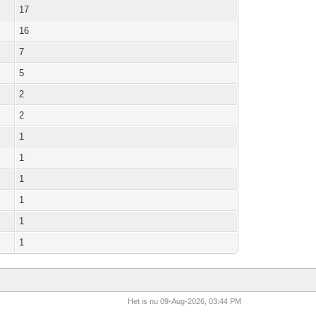
17
16
7
5
2
2
1
1
1
1
1
1
Het is nu 09-Aug-2026, 03:44 PM