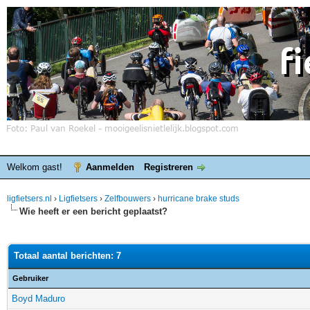
Welkom gast!
Aanmelden
Registreren
ligfietsers.nl
›
Ligfietsers
›
Zelfbouwers
›
hurricane brake studs
Wie heeft er een bericht geplaatst?
Totaal aantal berichten: 7
Gebruiker
Boyd Maduro