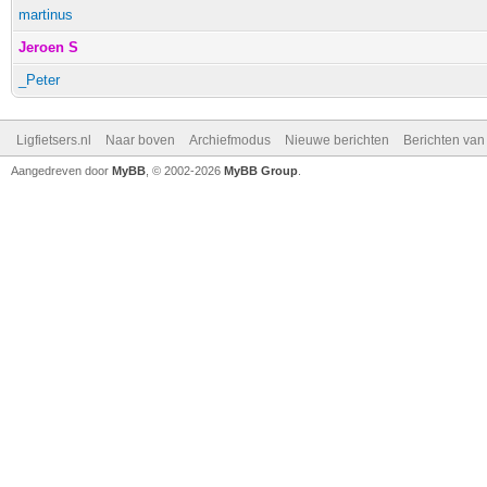
martinus
Jeroen S
_Peter
Ligfietsers.nl
Naar boven
Archiefmodus
Nieuwe berichten
Berichten va
Aangedreven door
MyBB
, © 2002-2026
MyBB Group
.