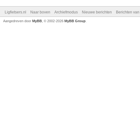
Ligfietsers.nl
Naar boven
Archiefmodus
Nieuwe berichten
Berichten va
Aangedreven door
MyBB
, © 2002-2026
MyBB Group
.