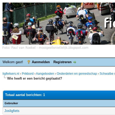
Welkom gast!
Aanmelden
Registreren
ligfietsers.nl
›
Prikbord
›
Aangeboden
›
Onderdelen en gereedschap
›
Schwalbe m
Wie heeft er een bericht geplaatst?
Totaal aantal berichten: 1
Gebruiker
Josligfiets